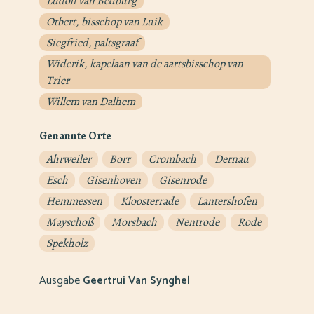
Ludolf van Bedburg
Otbert, bisschop van Luik
Siegfried, paltsgraaf
Widerik, kapelaan van de aartsbisschop van
Trier
Willem van Dalhem
Genannte Orte
Ahrweiler
Borr
Crombach
Dernau
Esch
Gisenhoven
Gisenrode
Hemmessen
Kloosterrade
Lantershofen
Mayschoß
Morsbach
Nentrode
Rode
Spekholz
Ausgabe
Geertrui Van Synghel