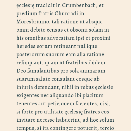
ęcclesię tradidit in Crumbenbach, et
predium fratris Chunradi in
Moresbrunno, tali ratione ut absque
omni debito census et obsonii solam in
his omnibus advocatiam ipsi et proximi
heredes eorum retineant nullique
posterorum suorum eam alia ratione
relinquant, quam ut fratribus ibidem
Deo famulantibus pro sola animarum
suarum salute consulant eosque ab
iniuria defendant, nihil in rebus ęcclesię
exigentes nec aliquando ibi placitum
tenentes aut peticionem facientes, nisi,
si forte pro utilitate ęcclesię fratres eos
invitare necesse habuerint, ad hoc solum
tempus, si ita contingere potuerit, tercio