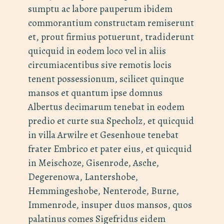
sumptu ac labore pauperum ibidem
commorantium constructam remiserunt
et, prout firmius potuerunt, tradiderunt
quicquid in eodem loco vel in aliis
circumiacentibus sive remotis locis
tenent possessionum, scilicet quinque
mansos et quantum ipse domnus
Albertus decimarum tenebat in eodem
predio et curte sua Specholz, et quicquid
in villa Arwilre et Gesenhoue tenebat
frater Embrico et pater eius, et quicquid
in Meischoze, Gisenrode, Asche,
Degerenowa, Lantershobe,
Hemmingeshobe, Nenterode, Burne,
Immenrode, insuper duos mansos, quos
palatinus comes Sigefridus eidem