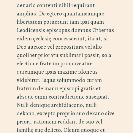
denario contenti nihil requirant
amplius. De cętero quantamcumque
libertatem potuerunt tam ipsi quam
Leodicensis episcopus domnus Otbertus
eidem ęcclesię concesserunt, ita ut, si
Deo auctore vel prepositura vel alio
quolibet prioratu sublimari possit, sola
electione fratrum promoveatur
quicumque ipsis maxime idoneus
videbitur. Isque solummodo curam
fratrum de manu episcopi gratis et
absque omni contradictione suscipiat.
Nulli denique archidiacono, nulli
dekano, excepto proprio suo dekano sive
priori, rationem reddant de suo vel
familię suę delicto. Oleum quoque et