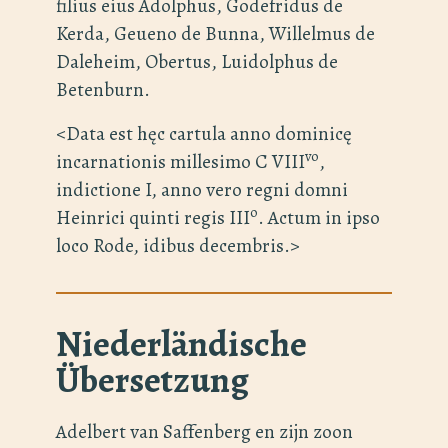
filius eius Adolphus, Godefridus de
Kerda, Geueno de Bunna, Willelmus de
Daleheim, Obertus, Luidolphus de
Betenburn.
<Data est hęc cartula anno dominicę
vo
incarnationis millesimo C VIII
,
indictione I, anno vero regni domni
o
Heinrici quinti regis III
. Actum in ipso
loco Rode, idibus decembris.>
Niederländische
Übersetzung
Adelbert van Saffenberg en zijn zoon