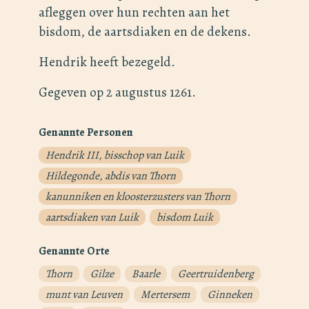
afleggen over hun rechten aan het
bisdom, de aartsdiaken en de dekens.
Hendrik heeft bezegeld.
Gegeven op 2 augustus 1261.
Genannte Personen
Hendrik III, bisschop van Luik
Hildegonde, abdis van Thorn
kanunniken en kloosterzusters van Thorn
aartsdiaken van Luik
bisdom Luik
Genannte Orte
Thorn
Gilze
Baarle
Geertruidenberg
munt van Leuven
Mertersem
Ginneken