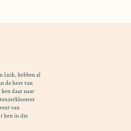
m Luik, hebben al
an de heer van
e hen daar naar
tenzerklooster
nvent van
t hen in die