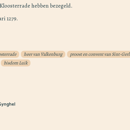
 Kloosterrade hebben bezegeld.
ri 1279.
osterrade
heer van Valkenburg
proost en convent van Sint-Ger
bisdom Luik
 Synghel