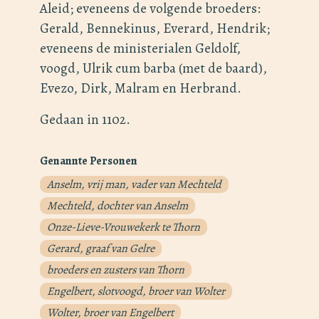
Aleid; eveneens de volgende broeders:
Gerald, Bennekinus, Everard, Hendrik;
eveneens de ministerialen Geldolf,
voogd, Ulrik cum barba (met de baard),
Evezo, Dirk, Malram en Herbrand.
Gedaan in 1102.
Genannte Personen
Anselm, vrij man, vader van Mechteld
Mechteld, dochter van Anselm
Onze-Lieve-Vrouwekerk te Thorn
Gerard, graaf van Gelre
broeders en zusters van Thorn
Engelbert, slotvoogd, broer van Wolter
Wolter, broer van Engelbert