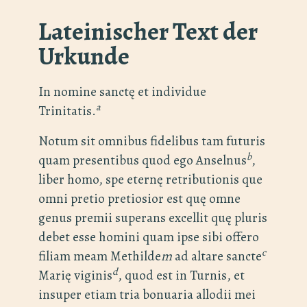
Lateinischer Text der
Urkunde
In nomine sanctę et individue
a
Trinitatis.
Notum sit omnibus fidelibus tam futuris
b
quam presentibus quod ego Anselnus
,
liber homo, spe eternę retributionis que
omni pretio pretiosior est quę omne
genus premii superans excellit quę pluris
debet esse homini quam ipse sibi offero
c
filiam meam Methilde
m
ad altare sancte
d
Marię viginis
, quod est in Turnis, et
insuper etiam tria bonuaria allodii mei