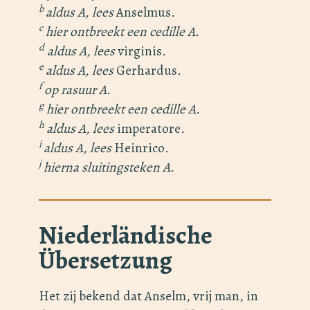
b
aldus A, lees
Anselmus
.
c
hier ontbreekt een cedille A.
d
aldus A, lees
virginis
.
e
aldus A, lees
Gerhardus
.
f
op rasuur A.
g
hier ontbreekt een cedille A.
h
aldus A, lees
imperatore
.
i
aldus A, lees
Heinrico
.
j
hierna sluitingsteken A.
Niederländische
Übersetzung
Het zij bekend dat Anselm, vrij man, in