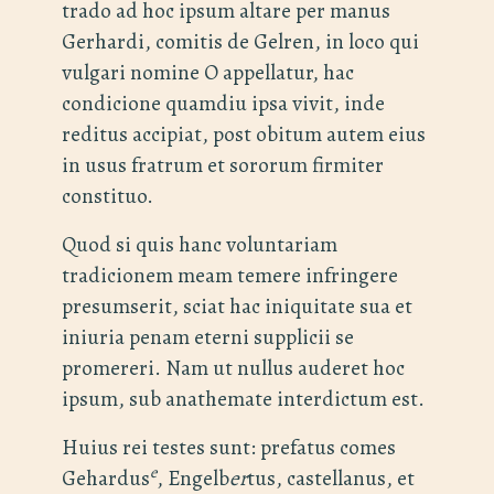
trado ad hoc ipsum altare per manus
Gerhardi, comitis de Gelren, in loco qui
vulgari nomine O appellatur, hac
condicione quamdiu ipsa vivit, inde
reditus accipiat, post obitum autem eius
in usus fratrum et sororum firmiter
constituo.
Quod si quis hanc voluntariam
tradicionem meam temere infringere
presumserit, sciat hac iniquitate sua et
iniuria penam eterni supplicii se
promereri. Nam ut nullus auderet hoc
ipsum, sub anathemate interdictum est.
Huius rei testes sunt: prefatus comes
e
Gehardus
, Engelb
er
tus, castellanus, et