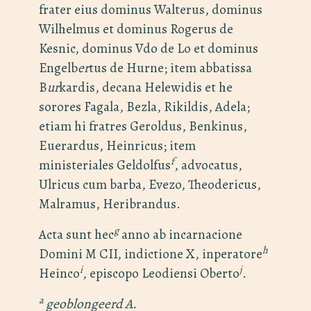
frater eius dominus Walterus, dominus
Wilhelmus et dominus Rogerus de
Kesnic, dominus Vdo de Lo et dominus
Engelb
er
tus de Hurne; item abbatissa
B
ur
kardis, decana Helewidis et he
sorores Fagala, Bezla, Rikildis, Adela;
etiam hi fratres Geroldus, Benkinus,
Euerardus, Heinricus; item
f
ministeriales Geldolfus
, advocatus,
Ulricus cum barba, Evezo, Theodericus,
Malramus, Heribrandus.
g
Acta sunt hec
anno ab incarnacione
h
Domini M CII, indictione X, inperatore
i
j
Heinco
, episcopo Leodiensi Oberto
.
a
geoblongeerd A.