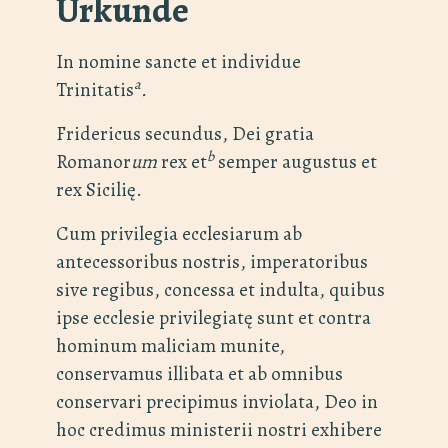
Urkunde
In nomine sancte et individue
a
Trinitatis
.
Fridericus secundus, Dei gratia
b
Romanor
um
rex et
semper augustus et
rex Sicilię.
Cum privilegia ecclesiarum ab
antecessoribus nostris, imperatoribus
sive regibus, concessa et indulta, quibus
ipse ecclesie privilegiatę sunt et contra
hominum maliciam munite,
conservamus illibata et ab omnibus
conservari precipimus inviolata, Deo in
hoc credimus ministerii nostri exhibere