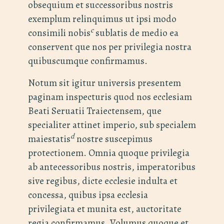
obsequium et successoribus nostris
exemplum relinquimus ut ipsi modo
c
consimili nobis
sublatis de medio ea
conservent que nos per privilegia nostra
quibuscumque confirmamus.
Notum sit igitur universis presentem
paginam inspecturis quod nos ecclesiam
Beati Seruatii Traiectensem, que
specialiter attinet imperio, sub specialem
d
maiestatis
nostre suscepimus
protectionem. Omnia quoque privilegia
ab antecessoribus nostris, imperatoribus
sive regibus, dicte ecclesie indulta et
concessa, quibus ipsa ecclesia
privilegiata et munita est, auctoritate
regia confirmamus. Volumus quoque et