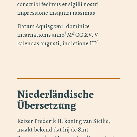
conscribi fecimus et sigilli nostri
impressione insigniri iussimus.
Datum Aquisg
ra
ni, dominice
j
k
incarnationis anno
M
CC XV, V
l
kalendas augusti, indictione III
.
Niederländische
Übersetzung
Keizer Frederik II, koning van Sicilië,
maakt bekend dat hij de Sint-