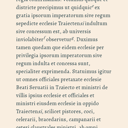
e
districte precipimus ut quidquic
ex
gratia ipsorum imperatorum sive regum
sepedicte ecclesie Traiecten
si
indultum
sive concessum est, ab universis
f
g
inviolabiter
observetur
. Duximus
tamen quedam que eidem ecclesie per
privilegia ipsorum imperatorum sive
regum indulta et concessa sunt,
specialiter exprimenda. Statuimus igitur
ut omnes officiales pretaxate ecclesie
Beati Seruatii in T
ra
iecto et ministri de
villis ipsius ecclesie et officiales et
ministri eiusdem ecclesie in oppido
Traiecten
si
, scilicet pistores, coci,
celerarii, bracedarius, campanarii et
ceteri claustrales ministri, ab omni