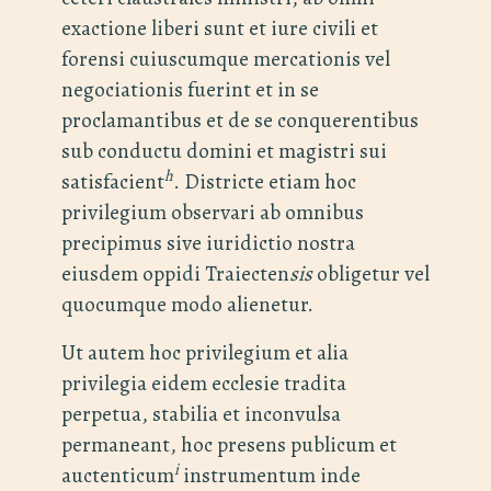
exactione liberi sunt et iure civili et
forensi cuiuscumque mercationis vel
negociationis fuerint et in se
proclamantibus et de se conquerentibus
sub conductu domini et magistri sui
h
satisfacient
. Districte etiam hoc
privilegium observari ab omnibus
precipimus sive iuridictio nostra
eiusdem oppidi Traiecten
sis
obligetur vel
quocumque modo alienetur.
Ut autem hoc privilegium et alia
privilegia eidem ecclesie tradita
perpetua, stabilia et inconvulsa
permaneant, hoc presens publicum et
i
auctenticum
instrumentum inde