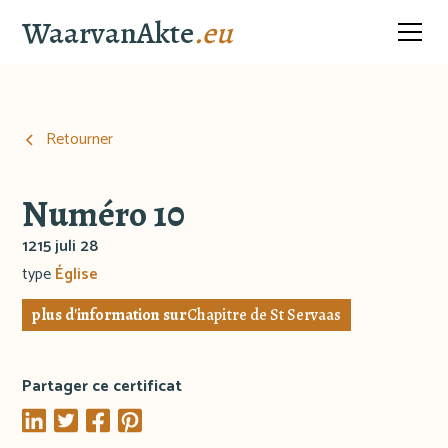
WaarvanAkte
.eu
Retourner
Numéro 10
1215 juli 28
type
Église
plus d'information sur
Chapitre de St Servaas
Partager ce certificat