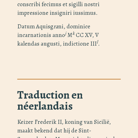
conscribi fecimus et sigilli nostri
impressione insigniri iussimus.
Datum Aquisg
ra
ni, dominice
j
k
incarnationis anno
M
CC XV, V
l
kalendas augusti, indictione III
.
Traduction en
néerlandais
Keizer Frederik II, koning van Sicilië,
maakt bekend dat hij de Sint-