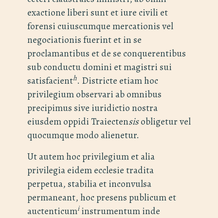
exactione liberi sunt et iure civili et
forensi cuiuscumque mercationis vel
negociationis fuerint et in se
proclamantibus et de se conquerentibus
sub conductu domini et magistri sui
h
satisfacient
. Districte etiam hoc
privilegium observari ab omnibus
precipimus sive iuridictio nostra
eiusdem oppidi Traiecten
sis
obligetur vel
quocumque modo alienetur.
Ut autem hoc privilegium et alia
privilegia eidem ecclesie tradita
perpetua, stabilia et inconvulsa
permaneant, hoc presens publicum et
i
auctenticum
instrumentum inde