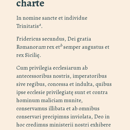
charte
In nomine sancte et individue
a
Trinitatis
.
Fridericus secundus, Dei gratia
b
Romanor
um
rex et
semper augustus et
rex Sicilię.
Cum privilegia ecclesiarum ab
antecessoribus nostris, imperatoribus
sive regibus, concessa et indulta, quibus
ipse ecclesie privilegiatę sunt et contra
hominum maliciam munite,
conservamus illibata et ab omnibus
conservari precipimus inviolata, Deo in
hoc credimus ministerii nostri exhibere