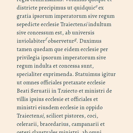
e
districte precipimus ut quidquic
ex
gratia ipsorum imperatorum sive regum
sepedicte ecclesie Traiecten
si
indultum
sive concessum est, ab universis
f
g
inviolabiter
observetur
. Duximus
tamen quedam que eidem ecclesie per
privilegia ipsorum imperatorum sive
regum indulta et concessa sunt,
specialiter exprimenda. Statuimus igitur
ut omnes officiales pretaxate ecclesie
Beati Seruatii in T
ra
iecto et ministri de
villis ipsius ecclesie et officiales et
ministri eiusdem ecclesie in oppido
Traiecten
si
, scilicet pistores, coci,
celerarii, bracedarius, campanarii et
ceteri claustrales ministri, ab omni