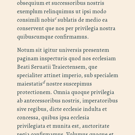
obsequium et successoribus nostris
exemplum relinquimus ut ipsi modo
c
consimili nobis
sublatis de medio ea
conservent que nos per privilegia nostra
quibuscumque confirmamus.
Notum sit igitur universis presentem
paginam inspecturis quod nos ecclesiam
Beati Seruatii Traiectensem, que
specialiter attinet imperio, sub specialem
d
maiestatis
nostre suscepimus
protectionem. Omnia quoque privilegia
ab antecessoribus nostris, imperatoribus
sive regibus, dicte ecclesie indulta et
concessa, quibus ipsa ecclesia
privilegiata et munita est, auctoritate
regia confirmamus. Volumus quoque et