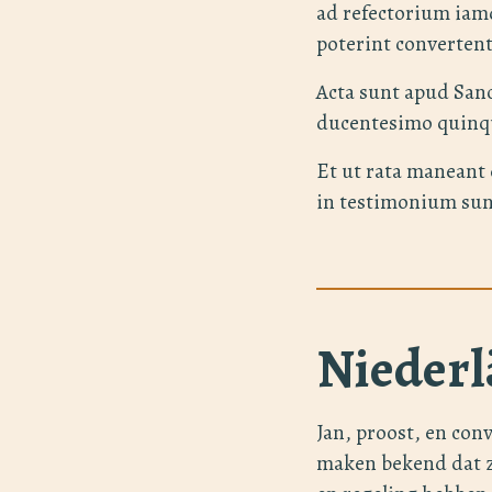
ad refectorium iam
poterint convertent
Acta sunt apud San
ducentesimo quinq
Et ut rata maneant 
in testimonium sun
Niederl
Jan, proost, en con
maken bekend dat z