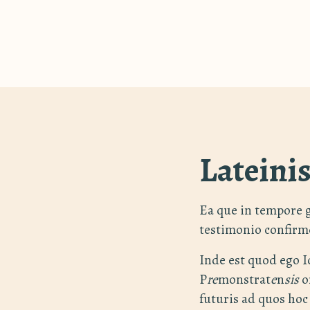
Lateini
Ea que in tempore 
testimonio confirm
Inde est quod ego 
P
re
monstrat
e
n
sis
o
futuris ad quos ho