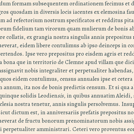
undum formam subsequentem ordinationem fecimus et d
ros quosdam in diversis locis iacentes ex elemosina fa
 ad refectorium nostrum specificatos et redditus pit
orum fidelium tam virorum quam mulierum de bonis ab
re collatis, ex grangia nostra singulis annis prepositus
everat, eidem libere contulimus ab ipso deinceps in 
vertendos. Ipse vero prepositus pro eisdem agris et re
bona que in territorio de Clemne apud villam que dici
assignavit nobis integraliter et perpetualiter habendas,
 quos eidem contulimus, census annuales ipse et cetera 
n annum, ita nos de bonis predictis censum. Et si qua ab
quinque solidis Leodien
sis
, in quibus annuatim Aleidi, 
clesia nostra tenetur, annis singulis persolvemus. Insu
sicut dictum est, in anniversariis prefatis prepositus n
ueverat de fructu bonorum prenominatorum nobis ass
 perpetualiter amministrari. Ceteri vero proventus eor