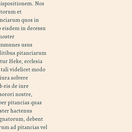
ispositionem. Nos
utorum et
anciarum quos in
 eisdem in decessu
 noster
communes usus
dditibus pitanciarum
tur Heke, ecclesia
 tali videlicet modo
iura solvere
 eis de iure
sorori nostre,
per pitancias quas
oster hactenus
ignatorum, debent
um ad pitancias vel