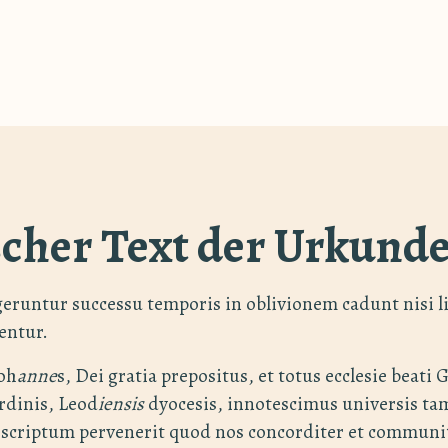
scher Text der Urkund
geruntur successu temporis in oblivionem cadunt nisi l
entur.
Ioh
anne
s, Dei gratia prepositus, et totus ecclesie beati 
rdinis, Leod
iensis
dyocesis, innotescimus universis t
c scriptum pervenerit quod nos concorditer et commun