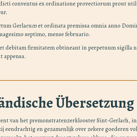
dicti conventus ex ordinatione provectiorum prout uti
ur.
ctum Gerlacu
m
et ordinata premissa omnia anno Domi
uagesimo septimo, mense februario.
et debitam firmitatem obtineant in perpetuum sigilla 
t appensa.
ändische Übersetzung
vent van het premonstratenzerklooster Sint-Gerlach, i
ij eendrachtig en gezamenlijk over zekere goederen vo