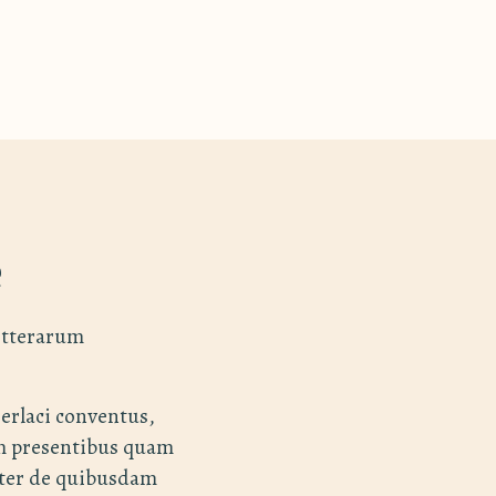
e
itterarum
Gerlaci conventus,
am presentibus quam
iter de quibusdam