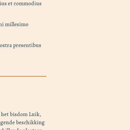
lius et commodius
ni millesimo
nostra presentibus
n het bisdom Luik,
lgende beschikking