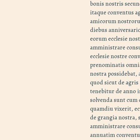
bonis nostris sec
itaque conventus ag
amicorum nostrorum
diebus anniversari
eorum ecclesie nost
amministrare consu
ecclesie nostre con
prenominatis omnia 
nostra possidebat, 
quod sicut de agris
tenebitur de anno i
solvenda sunt cum 
quamdiu vixerit, ec
de grangia nostra, 
amministrare cons
annuatim conventui