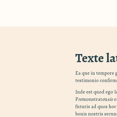
Texte la
Ea que in tempore 
testimonio confirm
Inde est quod ego 
P
re
monstrat
e
n
sis
o
futuris ad quos ho
bonis nostris sec