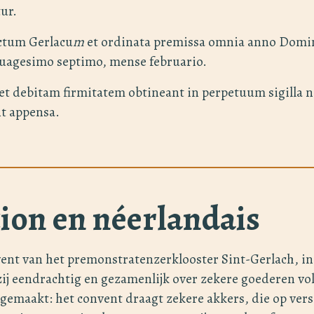
ur.
ctum Gerlacu
m
et ordinata premissa omnia anno Domi
uagesimo septimo, mense februario.
et debitam firmitatem obtineant in perpetuum sigilla 
t appensa.
ion en néerlandais
vent van het premonstratenzerklooster Sint-Gerlach, i
ij eendrachtig en gezamenlijk over zekere goederen vo
gemaakt: het convent draagt zekere akkers, die op vers