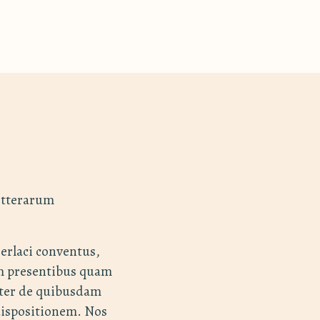
itterarum
Gerlaci conventus,
am presentibus quam
iter de quibusdam
ispositionem. Nos