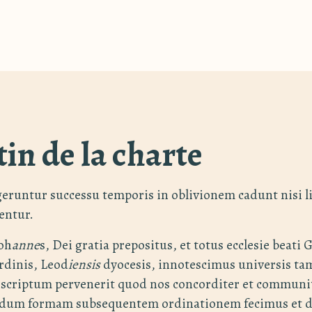
tin de la charte
geruntur successu temporis in oblivionem cadunt nisi l
entur.
Ioh
anne
s, Dei gratia prepositus, et totus ecclesie beati 
rdinis, Leod
iensis
dyocesis, innotescimus universis t
c scriptum pervenerit quod nos concorditer et commun
undum formam subsequentem ordinationem fecimus et d