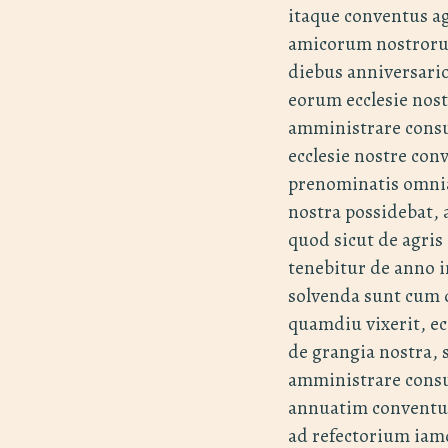
itaque conventus ag
amicorum nostrorum
diebus anniversari
eorum ecclesie nost
amministrare consu
ecclesie nostre con
prenominatis omnia 
nostra possidebat, 
quod sicut de agris
tenebitur de anno i
solvenda sunt cum 
quamdiu vixerit, ec
de grangia nostra, 
amministrare cons
annuatim conventui
ad refectorium iam