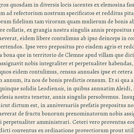
ros quosdam in diversis locis iacentes ex elemosina fa
 ad refectorium nostrum specificatos et redditus pit
orum fidelium tam virorum quam mulierum de bonis ab
re collatis, ex grangia nostra singulis annis prepositus
everat, eidem libere contulimus ab ipso deinceps in 
vertendos. Ipse vero prepositus pro eisdem agris et re
bona que in territorio de Clemne apud villam que dici
assignavit nobis integraliter et perpetualiter habendas,
 quos eidem contulimus, census annuales ipse et cetera 
n annum, ita nos de bonis predictis censum. Et si qua ab
quinque solidis Leodien
sis
, in quibus annuatim Aleidi, 
clesia nostra tenetur, annis singulis persolvemus. Insu
sicut dictum est, in anniversariis prefatis prepositus n
ueverat de fructu bonorum prenominatorum nobis ass
 perpetualiter amministrari. Ceteri vero proventus eor
dicti conventus ex ordinatione provectiorum prout uti