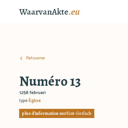
WaarvanAkte
.eu
Retourner
Numéro 13
1258 februari
type
Église
plus d'information sur
Sint-Gerlach