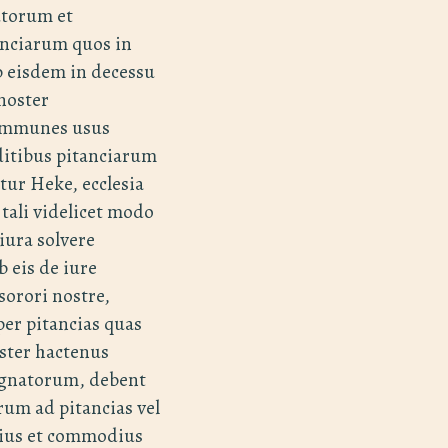
utorum et
anciarum quos in
 eisdem in decessu
 noster
communes usus
dditibus pitanciarum
tur Heke, ecclesia
 tali videlicet modo
iura solvere
 eis de iure
sorori nostre,
per pitancias quas
oster hactenus
ignatorum, debent
um ad pitancias vel
lius et commodius