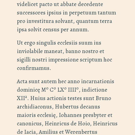
videlicet pacto ut abbate decedente
successores ipsius in perpetuum tantum
pro investitura solvant, quantum terra
ipsa solvit census per annum.
Ut ergo singulis ecclesiis suum ius
inviolabile maneat, banno nostro et
sigilli nostri impressione scriptum hoc
confirmamus.
Acta sunt autem hec anno incarnationis
o
o
o
o
dominicę M
C
LX
IIII
, indictione
a
XII
. Huius actionis testes sunt Bruno
archidiaconus, Hubertus decanus
maioris ecclesię, Iohannes presbyter et
canonicus, Heinricus de Hoio, Heinricus
de Iacia, Amilius et Werenbertus