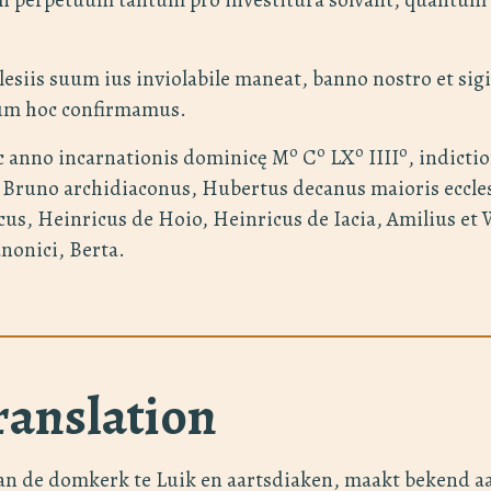
lesiis suum ius inviolabile maneat, banno nostro et sigil
tum hoc confirmamus.
o
o
o
o
c anno incarnationis dominicę M
C
LX
IIII
, indicti
t Bruno archidiaconus, Hubertus decanus maioris eccle
cus, Heinricus de Hoio, Heinricus de Iacia, Amilius et
anonici, Berta.
ranslation
van de domkerk te Luik en aartsdiaken, maakt bekend a