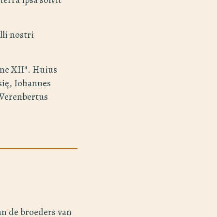
li nostri
a
one XII
. Huius
się, Iohannes
 Werenbertus
an de broeders van