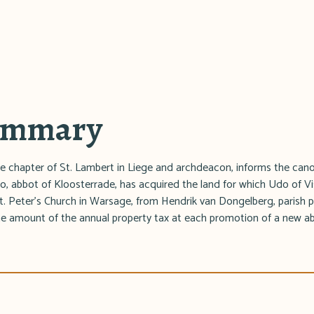
summary
he chapter of St. Lambert in Liege and archdeacon, informs the cano
rpo, abbot of Kloosterrade, has acquired the land for which Udo of Vi
 St. Peter's Church in Warsage, from Hendrik van Dongelberg, parish pr
he amount of the annual property tax at each promotion of a new a