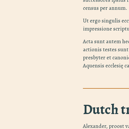
census per annum.
Ut ergo singulis ecc
impressione scrip
Acta sunt autem he
actionis testes sun
presbyter et canoni
Aquensis ecclesię c
Dutch t
Alexander, proost 