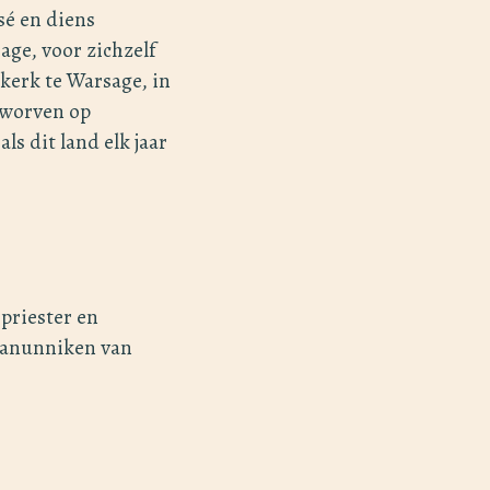
isé en diens
age, voor zichzelf
kerk te Warsage, in
erworven op
ls dit land elk jaar
priester en
kanunniken van