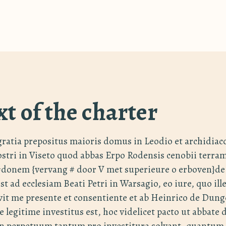
xt of the charter
gratia prepositus maioris domus in Leodio et archidia
nostri in Viseto quod abbas Erpo Rodensis cenobii terra
 #donem {vervang # door V met superieure o erboven}de 
est ad ecclesiam Beati Petri in Warsagio, eo iure, quo ille
ivit me presente et consentiente et ab Heinrico de Dung
e legitime investitus est, hoc videlicet pacto ut abbate
in perpetuum tantum pro investitura solvant, quantum t