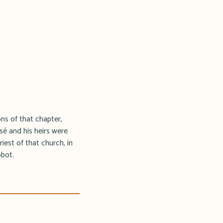
ns of that chapter,
sé and his heirs were
iest of that church, in
bbot.