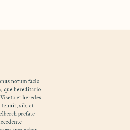
conus notum facio
m, que hereditario
Viseto et heredes
 tenuit, sibi et
elberch prefate
 decedente
erra ipsa solvit