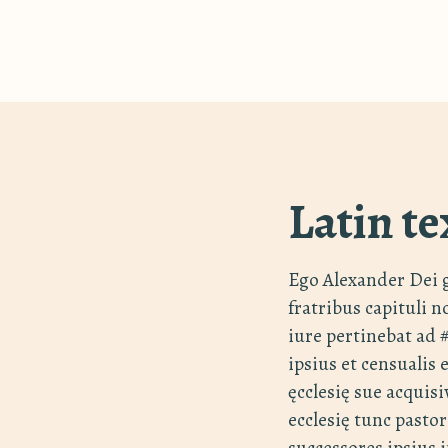
Latin te
Ego Alexander Dei 
fratribus capituli 
iure pertinebat ad
ipsius et censualis 
ęcclesię sue acquis
ecclesię tunc pastor
successores ipsius 