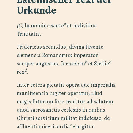
Urkunde
a
(C)
In nomine sante
et individue
Trinitatis.
Fridericus secundus, divina favente
clemencia Romanoru
m
imperator
b
c
semper augustus, Ier
usa
l
e
m
et Sicilie
d
rex
.
Inter cetera pietatis opera que imperialis
munificencia iugiter operatur, illud
magis futurum fore creditur ad salutem
quod sacrosanctis ecclesiis in quibus
Christi servicium militat indefesse, de
e
affluenti misericordia
elargitur.