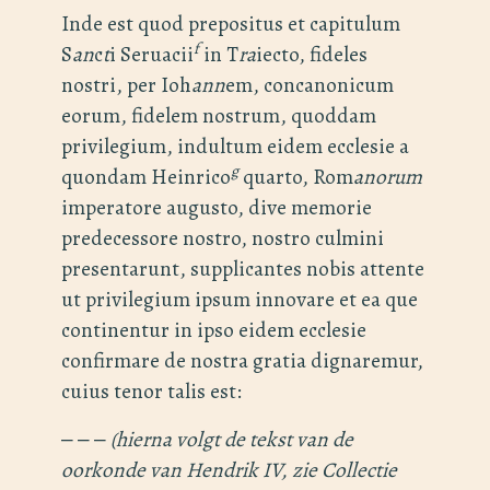
Inde est quod prepositus et capitulum
f
S
an
c
t
i Seruacii
in T
ra
iecto, fideles
nostri, per Ioh
ann
em, concanonicum
eorum, fidelem nostrum, quoddam
privilegium, indultum eidem ecclesie a
g
quondam Heinrico
quarto, Rom
anorum
imperatore augusto, dive memorie
predecessore nostro, nostro culmini
presentarunt, supplicantes nobis attente
ut privilegium ipsum innovare et ea que
continentur in ipso eidem ecclesie
confirmare de nostra gratia dignaremur,
cuius tenor talis est:
‒ ‒ ‒
(hierna volgt de tekst van de
oorkonde van Hendrik IV, zie Collectie