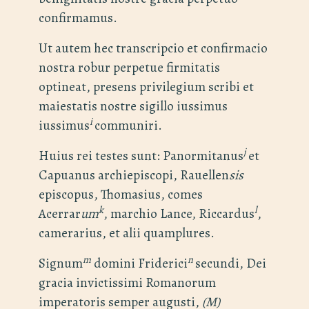
confirmamus.
Ut autem hec transcripcio et confirmacio
nostra robur perpetue firmitatis
optineat, presens privilegium scribi et
maiestatis nostre sigillo iussimus
i
iussimus
communiri.
j
Huius rei testes sunt: Panormitanus
et
Capuanus archiepiscopi, Rauellen
sis
episcopus, Thomasius, comes
k
l
Acerrar
um
, marchio Lance, Riccardus
,
camerarius, et alii quamplures.
m
n
Signum
domini Friderici
secundi, Dei
gracia invictissimi Romanorum
imperatoris semper augusti,
(M)