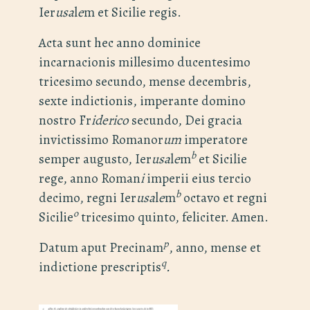
Ier
usa
l
e
m et Sicilie regis.
Acta sunt hec anno dominice
incarnacionis millesimo ducentesimo
tricesimo secundo, mense decembris,
sexte indictionis, imperante domino
nostro Fr
iderico
secundo, Dei gracia
invictissimo Romanor
um
imperatore
b
semper augusto, Ier
usa
l
e
m
et Sicilie
rege, anno Roman
i
imperii eius tercio
b
decimo, regni Ier
usa
l
e
m
octavo et regni
o
Sicilie
tricesimo quinto, feliciter. Amen.
p
Datum aput Precinam
, anno, mense et
q
indictione prescriptis
.