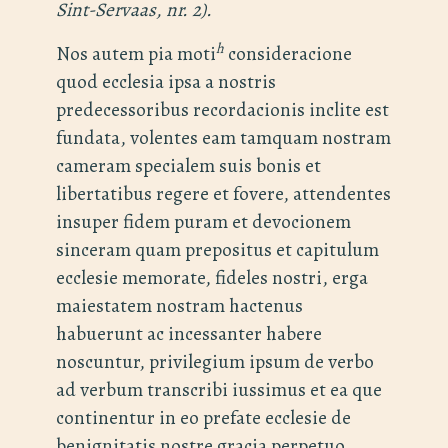
Sint-Servaas, nr. 2).
h
Nos autem pia moti
consideracione
quod ecclesia ipsa a nostris
predecessoribus recordacionis inclite est
fundata, volentes eam tamquam nostram
cameram specialem suis bonis et
libertatibus regere et fovere, attendentes
insuper fidem puram et devocionem
sinceram quam prepositus et capitulum
ecclesie memorate, fideles nostri, erga
maiestatem nostram hactenus
habuerunt ac incessanter habere
noscuntur, privilegium ipsum de verbo
ad verbum transcribi iussimus et ea que
continentur in eo prefate ecclesie de
benignitatis nostre gracia perpetuo