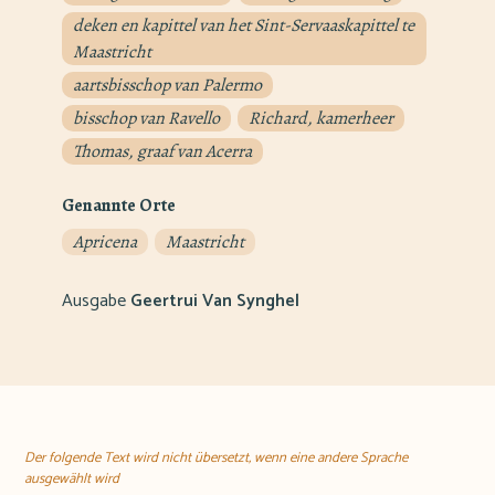
deken en kapittel van het Sint-Servaaskapittel te
Maastricht
aartsbisschop van Palermo
bisschop van Ravello
Richard, kamerheer
Thomas, graaf van Acerra
Genannte Orte
Apricena
Maastricht
Ausgabe
Geertrui Van Synghel
Der folgende Text wird nicht übersetzt, wenn eine andere Sprache
ausgewählt wird