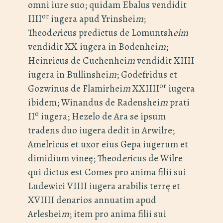
omni iure suo; quidam Ebalus vendidit
or
IIII
iugera apud Yrinshei
m
;
Theod
er
icus predictus de Lomuntsh
eim
vendidit XX iugera in Bodenhei
m
;
Heinricus de Cuchenhei
m
vendidit XIIII
iugera in Bullinshei
m
; Godefridus et
or
Gozwinus de Flamirhei
m
XXIIII
iugera
ibidem; Winandus de Radenshei
m
prati
o
II
iugera; Hezelo de Ara se ipsum
tradens duo iugera dedit in Arwilre;
Amelricus et uxor eius Gepa iugerum et
dimidium vineę; Theod
er
icus de Wilre
qui dictus est Comes pro anima filii sui
Ludewici VIIII iugera arabilis terrę et
XVIIII denarios annuatim apud
Arleshei
m
; item pro anima filii sui