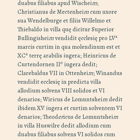
duabus filiabus apud Wischei
m
;
Christianus de Mectenhei
m
cum uxore
sua Wendelburge et filiis Willelmo et
Thiebaldo in villa quę dicitur Superior
a
Bullingishei
m
vendidit ęcclesię pro LV
marcis curtim in qua molendinum est et
a
XC
terrę arabilis iugera; Heinricus de
o
Curtendornen II
iugera dedit;
Clarebaldus VII in Ottenhei
m
; Winandus
vendidit ecclesię in predicta villa
allodium solvens VIII solidos et VI
denarios; Wiricus de Lomuntshei
m
dedit
ibidem XV iugera et curtim solventem VI
denarios; Theod
er
icus de Lomuntshei
m
in villa Huswilre dedit allodium cum
duabus filiabus solvens VI solidos cum