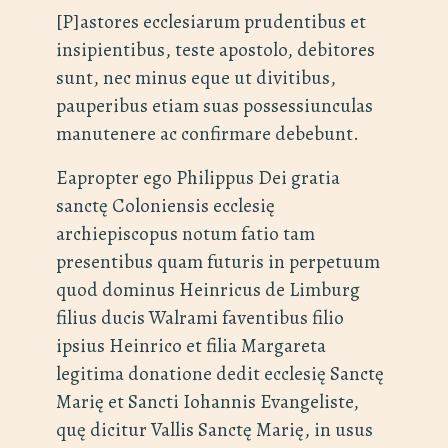
[P]astores ecclesiarum prudentibus et
insipientibus, teste apostolo, debitores
sunt, nec minus eque ut divitibus,
pauperibus etiam suas possessiunculas
manutenere ac confirmare debebunt.
Eapropter ego Philippus Dei gratia
sanctę Coloniensis ecclesię
archiepiscopus notum fatio tam
presentibus quam futuris in perpetuum
quod dominus Heinricus de Limburg
filius ducis Walrami faventibus filio
ipsius Heinrico et filia Margareta
legitima donatione dedit ecclesię Sanctę
Marię et Sancti Iohannis Evangeliste,
quę dicitur Vallis Sanctę Marię, in usus