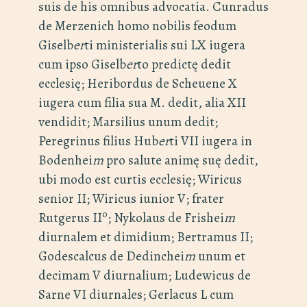
suis de his omnibus advocatia. Cunradus
de Merzenich homo nobilis feodum
Giselb
er
ti ministerialis sui LX iugera
cum ipso Giselb
er
to predictę dedit
ecclesię; Heribordus de Scheuene X
iugera cum filia sua M. dedit, alia XII
vendidit; Marsilius unum dedit;
Peregrinus filius Hub
er
ti VII iugera in
Bodenhei
m
pro salute animę suę dedit,
ubi modo est curtis ecclesię; Wiricus
senior II; Wiricus iunior V; frater
o
Rutgerus II
; Nykolaus de Frishei
m
diurnalem et dimidium; Bertramus II;
Godescalcus de Dedinchei
m
unum et
decimam V diurnalium; Ludewicus de
Sarne VI diurnales; Gerlacus L cum