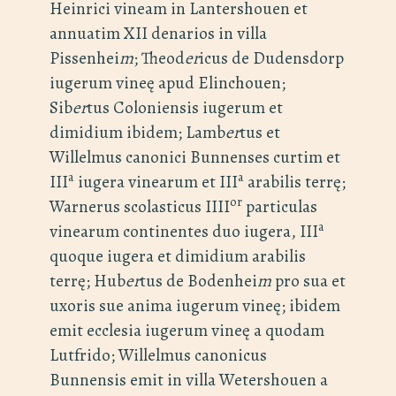
Heinrici vineam in Lantershouen et
annuatim XII denarios in villa
Pissenhei
m
; Theod
er
icus de Dudensdorp
iugerum vineę apud Elinchouen;
Sib
er
tus Coloniensis iugerum et
dimidium ibidem; Lamb
er
tus et
Willelmus canonici Bunnenses curtim et
a
a
III
iugera vinearum et III
arabilis terrę;
or
Warnerus scolasticus IIII
particulas
a
vinearum continentes duo iugera, III
quoque iugera et dimidium arabilis
terrę; Hub
er
tus de Bodenhei
m
pro sua et
uxoris sue anima iugerum vineę; ibidem
emit ecclesia iugerum vineę a quodam
Lutfrido; Willelmus canonicus
Bunnensis emit in villa Wetershouen a