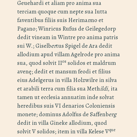
Geuehardi et aliam pro anima sua
terciam quoque cum nepte sua Iutta
faventibus filiis suis Herima
n
no et
Pagano; Winricus Rufus de Geilegedorp
dedit vineam in Wintre pro anima patris
sui W.; Giselb
er
tus Spigel de Ara dedit
allodium apud villam Agelrode pro anima
os
sua, quod solvit II
solidos et maldrum
avenę; dedit et mansum feodi et filius
eius Adelgerus in villa Holzwilre in silva
et arabili terra cum filia sua Meth
ildi
, ita
tamen ut ecclesia annuatim inde solvat
heredibus suis VI denarios Coloniensis
monete; dominus Adolfus de Saffenb
erg
dedit in villa Gineke allodium, quod
que
solvit V solidos; item in villa Kelese V