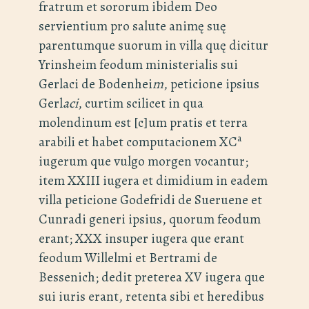
fratrum et sororum ibidem Deo
servientium pro salute animę suę
parentumque suorum in villa quę dicitur
Yrinsheim feodum ministerialis sui
Gerlaci de Bodenhei
m
, peticione ipsius
Gerl
aci
, curtim scilicet in qua
molendinum est [c]um pratis et terra
a
arabili et habet computacionem XC
iugerum que vulgo morgen vocantur;
item XXIII iugera et dimidium in eadem
villa peticione Godefridi de Sueruene et
Cunradi generi ipsius, quorum feodum
erant; XXX insuper iugera que erant
feodum Willelmi et Bertrami de
Bessenich; dedit preterea XV iugera que
sui iuris erant, retenta sibi et heredibus