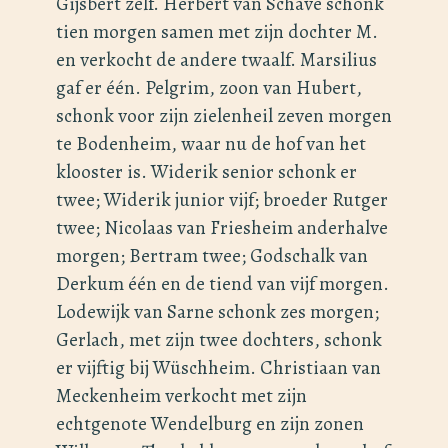
Gijsbert zelf. Herbert van Schave schonk
tien morgen samen met zijn dochter M.
en verkocht de andere twaalf. Marsilius
gaf er één. Pelgrim, zoon van Hubert,
schonk voor zijn zielenheil zeven morgen
te Bodenheim, waar nu de hof van het
klooster is. Widerik senior schonk er
twee; Widerik junior vijf; broeder Rutger
twee; Nicolaas van Friesheim anderhalve
morgen; Bertram twee; Godschalk van
Derkum één en de tiend van vijf morgen.
Lodewijk van Sarne schonk zes morgen;
Gerlach, met zijn twee dochters, schonk
er vijftig bij Wüschheim. Christiaan van
Meckenheim verkocht met zijn
echtgenote Wendelburg en zijn zonen