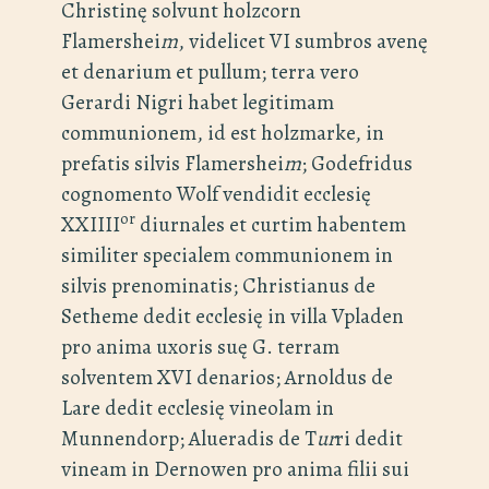
Christinę solvunt holzcorn
Flamershei
m
, videlicet VI sumbros avenę
et denarium et pullum; terra vero
Gerardi Nigri habet legitimam
communionem, id est holzmarke, in
prefatis silvis Flamershei
m
; Godefridus
cognomento Wolf vendidit ecclesię
or
XXIIII
diurnales et curtim habentem
similiter specialem communionem in
silvis prenominatis; Christianus de
Setheme dedit ecclesię in villa Vpladen
pro anima uxoris suę G. terram
solventem XVI denarios; Arnoldus de
Lare dedit ecclesię vineolam in
Munnendorp; Alueradis de T
ur
ri dedit
vineam in Dernowen pro anima filii sui