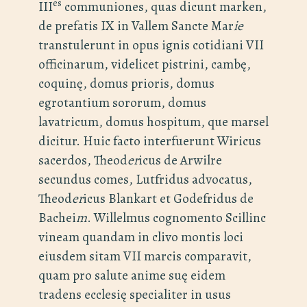
es
III
communiones, quas dicunt marken,
de prefatis IX in Vallem Sancte Mar
ie
transtulerunt in opus ignis cotidiani VII
officinarum, videlicet pistrini, cambę,
coquinę, domus prioris, domus
egrotantium sororum, domus
lavatricum, domus hospitum, que marsel
dicitur. Huic facto interfuerunt Wiricus
sacerdos, Theod
er
icus de Arwilre
secundus comes, Lutfridus advocatus,
Theod
er
icus Blankart et Godefridus de
Bachei
m
. Willelmus cognomento Scillinc
vineam quandam in clivo montis loci
eiusdem sitam VII marcis comparavit,
quam pro salute anime suę eidem
tradens ecclesię specialiter in usus