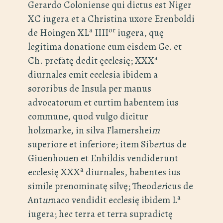
Gerardo Coloniense qui dictus est Niger
XC iugera et a Christina uxore Erenboldi
a
or
de Hoingen XL
IIII
iugera, quę
legitima donatione cum eisdem Ge. et
a
Ch. prefatę dedit ęcclesię; XXX
diurnales emit ecclesia ibidem a
sororibus de Insula per manus
advocatorum et curtim habentem ius
commune, quod vulgo dicitur
holzmarke, in silva Flamershei
m
superiore et inferiore; item Sib
er
tus de
Giuenhouen et Enhildis vendiderunt
a
ecclesię XXX
diurnales, habentes ius
simile prenominatę silvę; Theod
er
icus de
a
Ant
ur
naco vendidit ecclesię ibidem L
iugera; hec terra et terra supradictę