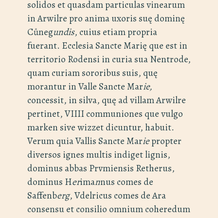
solidos et quasdam particulas vinearum
in Arwilre pro anima uxoris suę dominę
Cůneg
undis
, cuius etiam propria
fuerant. Ecclesia Sancte Marię que est in
territorio Rodensi in curia sua Nentrode,
quam curiam sororibus suis, quę
morantur in Valle Sancte Mar
ie,
concessit, in silva, quę ad villam Arwilre
pertinet, VIIII communiones que vulgo
marken sive wizzet dicuntur, habuit.
Verum quia Vallis Sancte Mar
ie
propter
diversos ignes multis indiget lignis,
dominus abbas Prvmiensis Retherus,
dominus H
er
ima
n
nus comes de
Saffenb
erg
, Vdelricus comes de Ara
consensu et consilio omnium coheredum