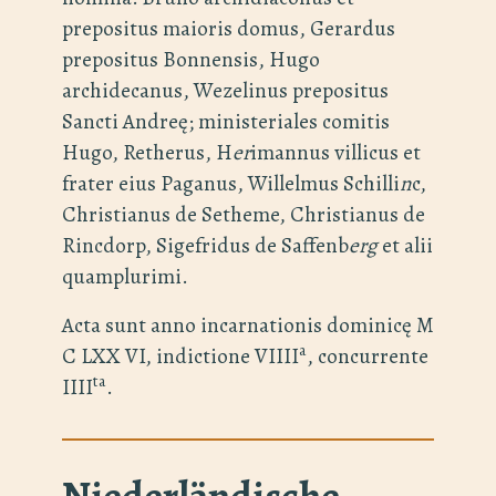
prepositus maioris domus, Gerardus
prepositus Bonnensis, Hugo
archidecanus, Wezelinus prepositus
Sancti Andreę; ministeriales comitis
Hugo, Retherus, H
er
imannus villicus et
frater eius Paganus, Willelmus Schilli
n
c,
Christianus de Setheme, Christianus de
Rincdorp, Sigefridus de Saffenb
erg
et alii
quamplurimi.
Acta sunt anno incarnationis dominicę M
a
C LXX VI, indictione VIIII
, concurrente
ta
IIII
.
Niederländische