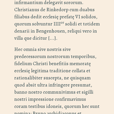
infirmantium delegavit sororum.
Christianus de Rinkedorp cum duabus
filiabus dedit ecclesię prefatę VI solidos,
or
quorum solvuntur IIII
solidi et totidem
denarii in Bengenhouen, reliqui vero in
villa que dicitur [...].
Hec omnia sive nostris sive
predecessorum nostrorum temporibus,
fidelium Christi benefitiis memoratę
ecclesię legitima traditione collata et
rationalibiter suscepta, ne quisquam
quod absit ultra infringere presumat,
banno nostro communivimus et sigilli
nostri impressione confirmavimus
coram testibus idoneis, quorum hec sunt
nomina: Bruno archidiaconus et