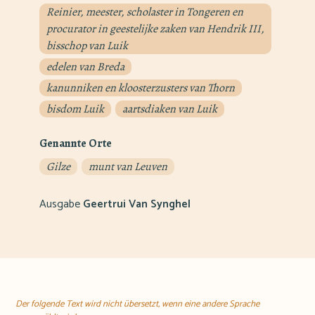
Reinier, meester, scholaster in Tongeren en
procurator in geestelijke zaken van Hendrik III,
bisschop van Luik
edelen van Breda
kanunniken en kloosterzusters van Thorn
bisdom Luik
aartsdiaken van Luik
Genannte Orte
Gilze
munt van Leuven
Ausgabe
Geertrui Van Synghel
Der folgende Text wird nicht übersetzt, wenn eine andere Sprache