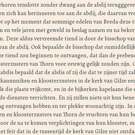
behoren tenslotte zonder dwang aan de abdij terugggeve
n zich kan herinneren toe aan de abdij, die daarvan v
ot op het moment dat sommige edelen van Breda deze 
n en vele jaren met geweld in beslag namen en na beker
en. Deze aldus vervreemde tiend is door de bisschop va
an de abdij. Ook bepaalde de bisschop dat onmiddellij
ze tiend zou beginnen te ontvangen, dat dan de preben
terzusters van Thorn voor eeuwig gelijk zouden zijn. O
dis bepaald dat de abdis of zij die dat te zijner tijd zal
anunniken en kloosterzusters in de kerk van Gilze een
ls die plaats vrijkomt, en in de bijkerken kapelaans die 
e diensten verrichten. En zij zullen niets uit hun benef
ing ontvangen hebben en ter plekke woonachtig zijn. In 
en en kloosterzusters van Thorn de vruchten van hun b
oor de na te komen verplichtingen van hun klooster, m
t feit dat in de tussentijd de kerk van Gilze niet ontd