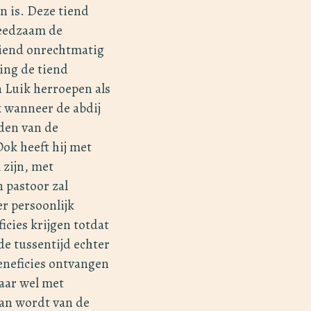
n is. Deze tiend
reedzaam de
tiend onrechtmatig
ing de tiend
n Luik herroepen als
k wanneer de abdij
den van de
ok heeft hij met
 zijn, met
 pastoor zal
er persoonlijk
icies krijgen totdat
de tussentijd echter
eneficies ontvangen
aar wel met
aan wordt van de