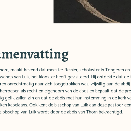
amenvatting
horn, maakt bekend dat meester Reinier, scholaster in Tongeren en p
isschop van Luik, het klooster heeft gevisiteerd. Hij ontdekte dat de 
ren onrechtmatig naar zich toegetrokken was, vrijwillig aan de abdi
 herroepen als recht en eigendom van de abdij en bepaalt dat de p
g gelijk zullen zijn en dat de abdis met hun instemming in de kerk v
kerken kapelaans. Ook kent de bisschop van Luik aan deze pastoor een
 bisschop van Luik wordt door de abdis van Thorn bekrachtigd.