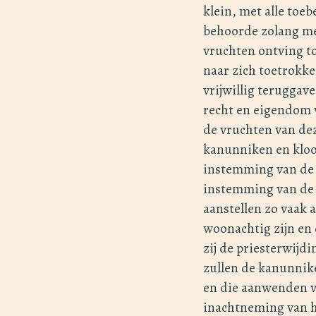
klein, met alle toe
behoorde zolang me
vruchten ontving t
naar zich toetrokke
vrijwillig teruggav
recht en eigendom v
de vruchten van de
kanunniken en kloos
instemming van de ab
instemming van de k
aanstellen zo vaak a
woonachtig zijn en d
zij de priesterwijd
zullen de kanunnik
en die aanwenden v
inachtneming van he