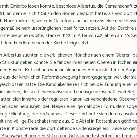
 mit Embrico leben konnte, beschloss Ailbertus, die Gemeinschaft zu
rt, an dem er sich 1104 zu den Boden gestürzt hatte, als von Gott 
h Nordfrankreich, wo er in Clairefontaine bei Vervins eine neue Einsi
 gemäß seinem ursprünglichen Ideal fortzusetzen. Auf der Durchrei
nte besuchen wollte, starb er 1122 im Alter von 42 Jahren am 19. S
f dem Friedhof neben der Kirche beigesetzt.
ilbertus suchten die verbliebenen Mönche nach einem Oberen, de
ne Struktur geben konnte. Sie fanden ihren neuen Oberen in Richer,
nen Bayern. Rottenbuch war ein blühendes Reformkloster der Augus
e aus der kirchlichen Reformbewegung hervorgegangen war, der sich 
geschlossen hatte. Die Kanoniker ließen sich bei der Führung einer
v
 inspirieren, dessen Lebensweise und Lebensgemeinschaft zwei Reg
atten sich innerhalb der regulären Kanoniker verschiedene Observa
ngegraden herausgebildet. Neben einer gemäßigten Form, dem sog
trenge Richtung, der
ordo novus
. Dieser zeichnete sich durch absolu
it und völlige Fleischabstinenz aus. Die Abtei in Rottenbuch gehör
rte in Kloosterrade die dort geltende Ordensregel ein. Diese so g
 Augustini
gehörenden Sitten und Gebräuche festlegten, bestimmte