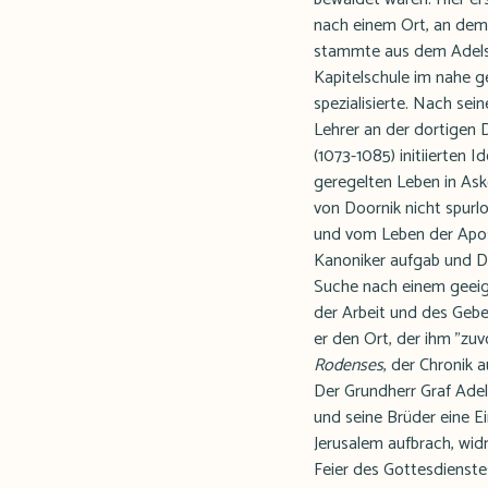
nach einem Ort, an dem e
stammte aus dem Adelsg
Kapitelschule im nahe g
spezialisierte. Nach se
Lehrer an der dortigen 
(1073-1085) initiierten
geregelten Leben in As
von Doornik nicht spurlo
und vom Leben der Apost
Kanoniker aufgab und D
Suche nach einem geeig
der Arbeit und des Geb
er den Ort, der ihm "zu
Rodenses
, der Chronik 
Der Grundherr Graf Adel
und seine Brüder eine Ei
Jerusalem aufbrach, wid
Feier des Gottesdienstes