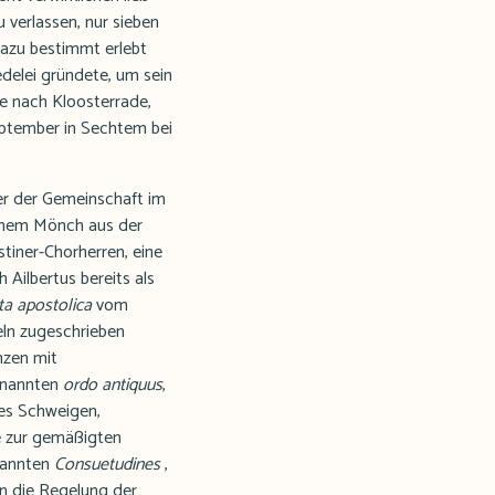
 verlassen, nur sieben
dazu bestimmt erlebt
edelei gründete, um sein
se nach Kloosterrade,
eptember in Sechtem bei
r der Gemeinschaft im
 einem Mönch aus der
tiner-Chorherren, eine
Ailbertus bereits als
ita apostolica
vom
eln zugeschrieben
nzen mit
enannten
ordo antiquus
,
tes Schweigen,
te zur gemäßigten
enannten
Consuetudines
,
n die Regelung der