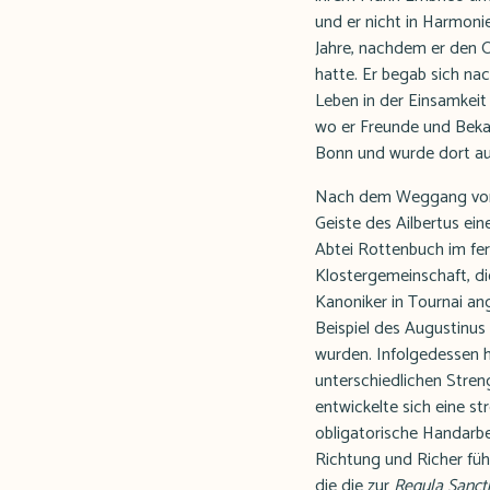
und er nicht in Harmonie
Jahre, nachdem er den O
hatte. Er begab sich nac
Leben in der Einsamkeit
wo er Freunde und Bekan
Bonn und wurde dort au
Nach dem Weggang von A
Geiste des Ailbertus ei
Abtei Rottenbuch im fer
Klostergemeinschaft, di
Kanoniker in Tournai an
Beispiel des Augustinus
wurden. Infolgedessen h
unterschiedlichen Stre
entwickelte sich eine s
obligatorische Handarbe
Richtung und Richer füh
die die zur
Regula Sancti