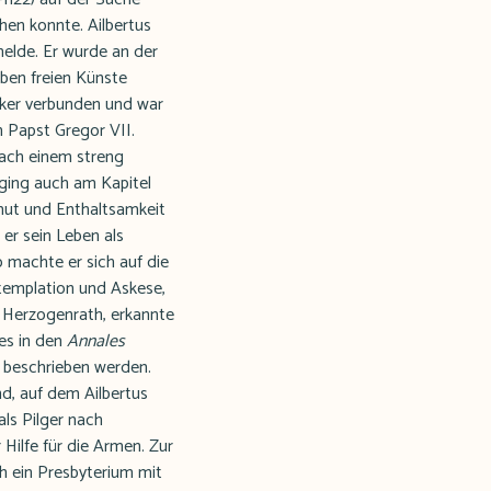
chen konnte. Ailbertus
elde. Er wurde an der
eben freien Künste
niker verbunden und war
n Papst Gregor VII.
nach einem streng
ging auch am Kapitel
rmut und Enthaltsamkeit
er sein Leben als
machte er sich auf die
templation und Askese,
 Herzogenrath, erkannte
 es in den
Annales
ei beschrieben werden.
d, auf dem Ailbertus
als Pilger nach
Hilfe für die Armen. Zur
ch ein Presbyterium mit