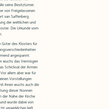
le seine Besitztümer.
der von Freigelassenen
rt van Saffenberg
gung der weltlichen und
Kloster. Die Urkunde vom
n.
 Güter des Klosters für
nungsverschiedenheiten
ehmend angespannt.
ngen wuchs das Vermögen
 das Schicksal der Armen
Vor allem aber war für
seinen Vorstellungen
mit ihnen wuchs auch die
eitung dieser Nonnen
n der Nähe der Kirche
b und wurde dabei von
ht verwirklichen ließ