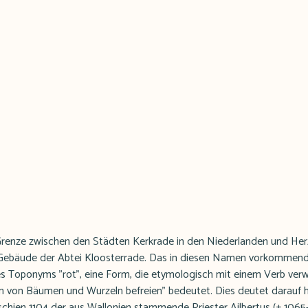
 Grenze zwischen den Städten Kerkrade in den Niederlanden und Her
 Gebäude der Abtei Kloosterrade. Das in diesen Namen vorkommende
es Toponyms "rot", eine Form, die etymologisch mit einem Verb verwa
 von Bäumen und Wurzeln befreien" bedeutet. Dies deutet darauf hi
schien 1104 der aus Wallonien stammende Priester Ailbertus (± 1065-