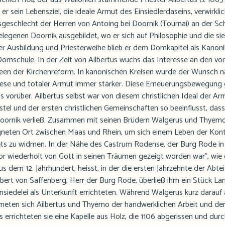
r sein Lebensziel, die ideale Armut des Einsiedlerdaseins, verwirkli
eschlecht der Herren von Antoing bei Doornik (Tournai) an der Sch
elegenen Doornik ausgebildet, wo er sich auf Philosophie und die si
iner Ausbildung und Priesterweihe blieb er dem Domkapitel als Kano
Domschule. In der Zeit von Ailbertus wuchs das Interesse an den vo
 Ideen der Kirchenreform. In kanonischen Kreisen wurde der Wunsch 
kese und totaler Armut immer stärker. Diese Erneuerungsbewegung 
s vorüber. Ailbertus selbst war von diesem christlichen Ideal der A
el und der ersten christlichen Gemeinschaften so beeinflusst, dass 
oornik verließ. Zusammen mit seinen Brüdern Walgerus und Thyemo 
neten Ort zwischen Maas und Rhein, um sich einem Leben der Kon
ets zu widmen. In der Nähe des Castrum Rodense, der Burg Rode in
vor wiederholt von Gott in seinen Träumen gezeigt worden war", wie
aus dem 12. Jahrhundert, heisst, in der die ersten Jahrzehnte der Abt
bert von Saffenberg, Herr der Burg Rode, überließ ihm ein Stück Lan
nsiedelei als Unterkunft errichteten. Während Walgerus kurz darauf 
meten sich Ailbertus und Thyemo der handwerklichen Arbeit und der 
 errichteten sie eine Kapelle aus Holz, die 1106 abgerissen und dur