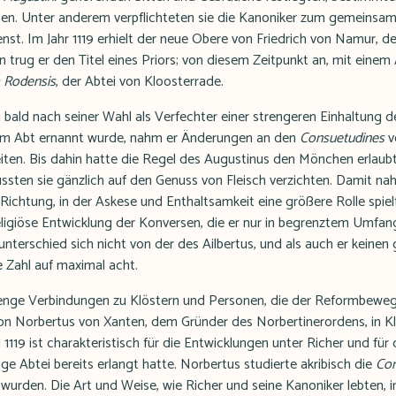
ten. Unter anderem verpflichteten sie die Kanoniker zum gemeins
nst. Im Jahr 1119 erhielt der neue Obere von Friedrich von Namur, d
 trug er den Titel eines Priors; von diesem Zeitpunkt an, mit einem 
 Rodensis
, der Abtei von Kloosterrade.
n bald nach seiner Wahl als Verfechter einer strengeren Einhaltung d
 zum Abt ernannt wurde, nahm er Änderungen an den
Consuetudines
v
zeiten. Bis dahin hatte die Regel des Augustinus den Mönchen erlaub
ussten sie gänzlich auf den Genuss von Fleisch verzichten. Damit na
 Richtung, in der Askese und Enthaltsamkeit eine größere Rolle spielt
ligiöse Entwicklung der Konversen, die er nur in begrenztem Umfang
unterschied sich nicht von der des Ailbertus, und als auch er keinen 
e Zahl auf maximal acht.
 enge Verbindungen zu Klöstern und Personen, die der Reformbew
on Norbertus von Xanten, dem Gründer des Norbertinerordens, in K
 1119 ist charakteristisch für die Entwicklungen unter Richer und fü
nge Abtei bereits erlangt hatte. Norbertus studierte akribisch die
Co
 wurden. Die Art und Weise, wie Richer und seine Kanoniker lebten, i