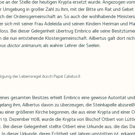
e an der Stelle der heutigen Krypta ersetzt wurde. Angezogen vom 
 Umgebung in großer Zahl zu ihm, mit der Bitte um Rat und Gebet .
ich der Ordensgemeinschaft an. So auch der wohlhabende Ministeri
r sich mit seiner Frau Adeleida und seinen Kindern Heriman und Ma
oss. Bei dieser Gelegenheit übertrug Embrico alle seine Besitztümer
 die nun entstehende Klostergemeinschaft. Ailbertus galt dort nicht
rus doctor animarum
, als wahrer Lehrer der Seelen.
tigung der Lebensregel durch Papst Calixtus II.
eines gesamten Besitzes erhielt Embrico eine gewisse Autorität und
elang ihm, Ailbertus davon zu überzeugen, die Steinkapelle abzureiß
u einer größeren Kirche begonnen, die aus einer Krypta und einer 
, am 13. Dezember 1108, wurde die Krypta von Bischof Otbert von Lüt
t. Bei dieser Gelegenheit stellte Otbert eine Urkunde aus, die das 
In dieser Urkunde, deren Echtheit seit Jahren umstritten ist, erkan