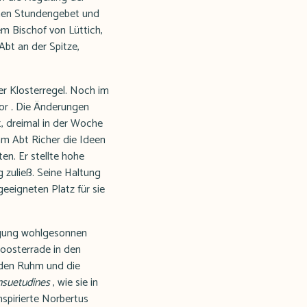
amen Stundengebet und
em Bischof von Lüttich,
Abt an der Spitze,
er Klosterregel. Noch im
or
.
Die Änderungen
t, dreimal in der Woche
hm Abt Richer die Ideen
en. Er stellte hohe
 zuließ. Seine Haltung
geeigneten Platz für sie
egung wohlgesonnen
loosterrade in den
r den Ruhm und die
nsuetudines
, wie sie in
nspirierte Norbertus