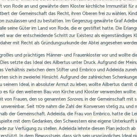
t von Rode an und gewährte dem Kloster kirchliche Immunität für al
tbert der Gemeinschaft das Recht, ihren Oberen frei zu wählen, Kin
on zuzulassen und zu bestatten. Im Gegenzug gewährte Graf Adelbe
alle seine Güter im Land von Rode, die er gestiftet hatte. Die Erlan
eit war der entscheidende Schritt zur Existenz als eigenständiges 
 daher mit Recht als Gründungsurkunde der Abtei angesehen werde
n großes und prächtiges Männer- und Frauenkloster vor und wollte die
ies setzte das Ideal des Ailbertus unter Druck. Aufgrund der Mei
as Verhältnis zwischen dem Stifter und Embrico und Adeleida zun
ten sich in zweierlei Hinsicht. Aufgrund der zahlreichen Schenku
u seinem Ideal, in absoluter Armut zu leben, wollte Ailbertus damit
o es für den weiteren Bau von Kirche und Kloster verwenden wollte. 
eit von Frauen, den so genannten
Sorores
, in der Gemeinschaft mit 
 unvereinbar. Seit 1109 nahm die Zahl der Konversen stetig zu, und 
halb der Gemeinschaft. Adeleida, die Frau von Embrico, hatte die L
spielte mit dem Gedanken, den Schwestern eine eigene Unterkunft i
ade zur Verfügung zu stellen. Adeleida lehnte diesen Plan jedoch a
stützt. In dem Bewusstsein, dass sich sein ursprüngliches Ideal nic