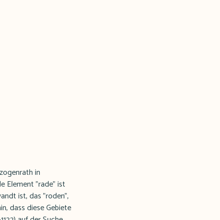
zogenrath in
 Element "rade" ist
ndt ist, das "roden",
n, dass diese Gebiete
1122) auf der Suche