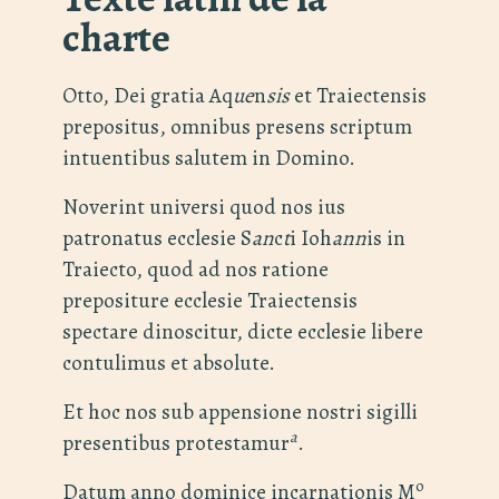
charte
Otto, Dei gratia Aq
ue
n
sis
et Traiectensis
prepositus, omnibus presens scriptum
intuentibus salutem in Domino.
Noverint universi quod nos ius
patronatus ecclesie S
an
c
t
i Ioh
ann
is in
Traiecto, quod ad nos ratione
prepositure ecclesie Traiectensis
spectare dinoscitur, dicte ecclesie libere
contulimus et absolute.
Et hoc nos sub appensione nostri sigilli
a
presentibus protestamur
.
o
Datum anno dominice incarnationis M