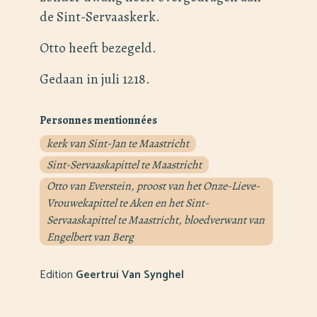
de Sint-Servaaskerk.
Otto heeft bezegeld.
Gedaan in juli 1218.
Personnes mentionnées
kerk van Sint-Jan te Maastricht
Sint-Servaaskapittel te Maastricht
Otto van Everstein, proost van het Onze-Lieve-
Vrouwekapittel te Aken en het Sint-
Servaaskapittel te Maastricht, bloedverwant van
Engelbert van Berg
Edition
Geertrui Van Synghel