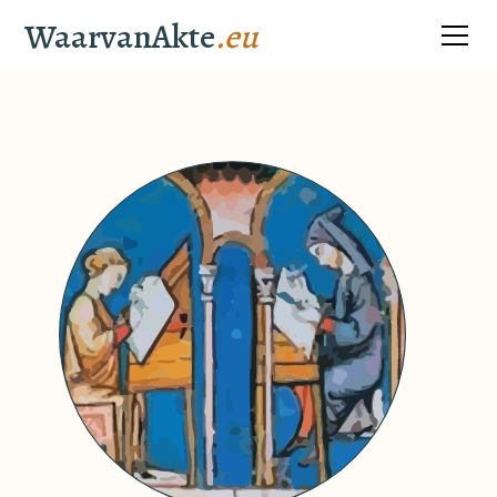
WaarvanAkte
.eu