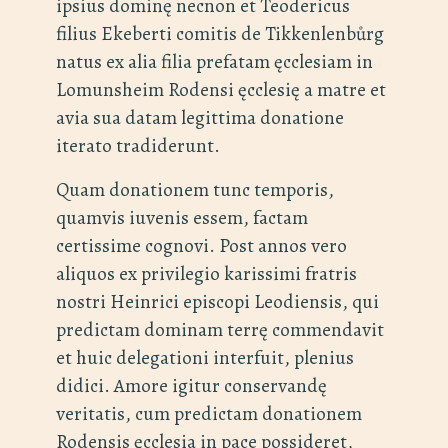
ipsius dominę necnon et Teodericus
filius Ekeberti comitis de Tikkenlenbůrg
natus ex alia filia prefatam ęcclesiam in
Lomunsheim Rodensi ęcclesię a matre et
avia sua datam legittima donatione
iterato tradiderunt.
Quam donationem tunc temporis,
quamvis iuvenis essem, factam
certissime cognovi. Post annos vero
aliquos ex privilegio karissimi fratris
nostri Heinrici episcopi Leodiensis, qui
predictam dominam terrę commendavit
et huic delegationi interfuit, plenius
didici. Amore igitur conservandę
veritatis, cum predictam donationem
Rodensis ęcclesia in pace possideret,