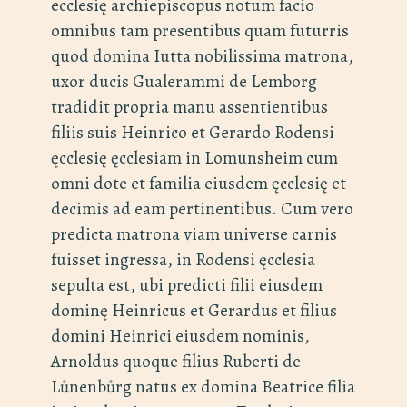
ecclesię archiepiscopus notum facio
omnibus tam presentibus quam futurris
quod domina Iutta nobilissima matrona,
uxor ducis Gualerammi de Lemborg
tradidit propria manu assentientibus
filiis suis Heinrico et Gerardo Rodensi
ęcclesię ęcclesiam in Lomunsheim cum
omni dote et familia eiusdem ęcclesię et
decimis ad eam pertinentibus. Cum vero
predicta matrona viam universe carnis
fuisset ingressa, in Rodensi ęcclesia
sepulta est, ubi predicti filii eiusdem
dominę Heinricus et Gerardus et filius
domini Heinrici eiusdem nominis,
Arnoldus quoque filius Ruberti de
Lůnenbůrg natus ex domina Beatrice filia