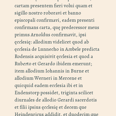
cartam presentem fieri volui quam et
sigillo nostro roboravi et banno
episcopali confirmavi, eadem presenti
confirmans carta, quę predecessor meus
primus Arnoldus confirmavit, ipsi
ęcclesię: allodium videlicet quod ab
ęcclesia de Lunnecho in A
m
bele predicta
Rodensis acquisivit ęcclesia et quod a
Rub
er
to et Gerardo ibidem emerunt;
item allodium Iohannis in Burne et
allodium Werneri in Mercene et
quicquid eadem ecclesia ibi et in
Endenstorp possidet, triginta scilicet
diurnales de allodio Gerardi sacerdotis
et filii ipsius ęcclesię et decem que
Heindenricus addidit, et duodecim quę