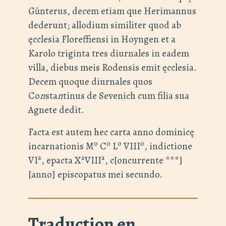
Gůnterus, decem etiam que Herimannus
dederunt; allodium similiter quod ab
ęcclesia Floreffiensi in Hoyngen et a
Karolo triginta tres diurnales in eadem
villa, diebus meis Rodensis emit ęcclesia.
Decem quoque diurnales quos
Co
n
sta
n
tinus de Sevenich cum filia sua
Agnete dedit.
Facta est autem hec carta anno dominicę
o
o
o
o
incarnationis M
C
L
VIII
, indictione
a
a
a
VI
, epacta X
VIII
, c[oncurrente ***]
[anno] episcopatus mei secundo.
Traduction en