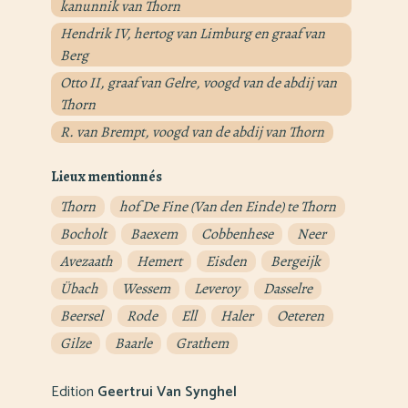
kanunnik van Thorn
Hendrik IV, hertog van Limburg en graaf van
Berg
Otto II, graaf van Gelre, voogd van de abdij van
Thorn
R. van Brempt, voogd van de abdij van Thorn
Lieux mentionnés
Thorn
hof De Fine (Van den Einde) te Thorn
Bocholt
Baexem
Cobbenhese
Neer
Avezaath
Hemert
Eisden
Bergeijk
Übach
Wessem
Leveroy
Dasselre
Beersel
Rode
Ell
Haler
Oeteren
Gilze
Baarle
Grathem
Edition
Geertrui Van Synghel