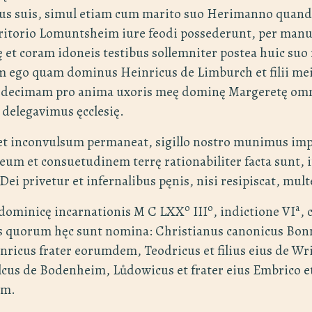
us suis, simul etiam cum marito suo Herimanno quan
rritorio Lomuntsheim iure feodi possederunt, per manu
ę et coram idoneis testibus sollemniter postea huic su
am ego quam dominus Heinricus de Limburch et filii mei
m decimam pro anima uxoris meę dominę Margeretę o
delegavimus ęcclesię.
et inconvulsum permaneat, sigillo nostro munimus impr
um et consuetudinem terrę rationabiliter facta sunt, 
ei privetur et infernalibus pęnis, nisi resipiscat, mult
o
o
a
 dominicę incarnationis M C LXX
III
, indictione VI
, 
is quorum hęc sunt nomina: Christianus canonicus Bo
inricus frater eorumdem, Teodricus et filius eius de Wr
alcus de Bodenheim, Lůdowicus et frater eius Embrico 
im.