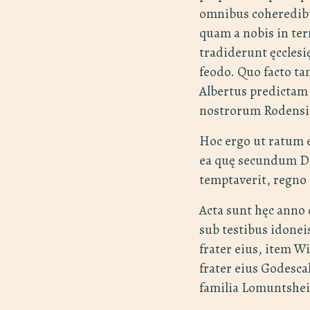
omnibus coheredib
quam a nobis in te
tradiderunt ęcclesi
feodo. Quo facto t
Albertus predicta
nostrorum Rodensi 
Hoc ergo ut ratum 
ea quę secundum De
temptaverit, regno D
Acta sunt hęc anno
sub testibus idone
frater eius, item W
frater eius Godesc
familia Lomuntshe