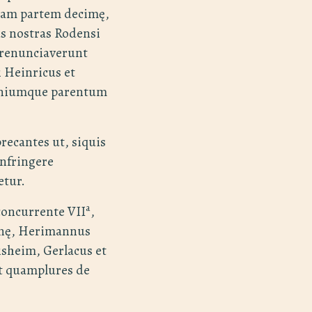
dam partem decimę,
s nostras Rodensi
o renunciaverunt
 Heinricus et
mniumque parentum
ecantes ut, siquis
infringere
etur.
a
concurrente VII
,
nnę, Herimannus
isheim, Gerlacus et
et quamplures de