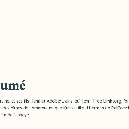
sumé
aine, et ses fils Henri et Adelbert, ainsi qu'Henri III de Limbourg, f
ie des dîmes de Lommersum que Kunisa, fille d'Herman de Reiffersche
veur de l'abbaye.