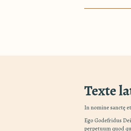
Texte la
In nomine sanctę et
Ego Godefridus Dei
perpetuum quod quę