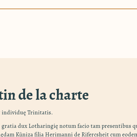
tin de la charte
 individuę Trinitatis.
 gratia dux Lotharingię notum facio tam presentibus q
dam Kůniza filia Herimanni de Rifercsheit cum eodem