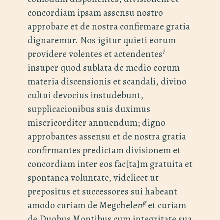
concordiam ipsam assensu nostro
approbare et de nostra confirmare gratia
dignaremur. Nos igitur quieti eorum
i
providere volentes et actendentes
insuper quod sublata de medio eorum
materia discensionis et scandali, divino
cultui devocius instudebunt,
supplicacionibus suis duximus
misericorditer annuendum; digno
approbantes assensu et de nostra gratia
confirmantes predictam divisionem et
concordiam inter eos fac[ta]m gratuita et
spontanea voluntate, videlicet ut
prepositus et successores sui habeant
g
amodo curiam de Megchel
en
et curiam
de Duobus Montibus cum integritate sua