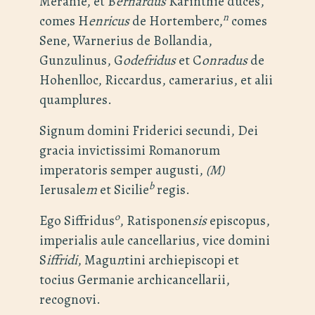
Meranie, et B
ernardus
Karinthie duces,
n
comes H
enricus
de Hortemberc,
comes
Sene, Warnerius de Bollandia,
Gunzulinus, G
odefridus
et C
onradus
de
Hohenlloc, Riccardus, camerarius, et alii
quamplures.
Signum domini Friderici secundi, Dei
gracia invictissimi Romanorum
imperatoris semper augusti,
(M)
b
Ierusale
m
et Sicilie
regis.
o
Ego Siffridus
, Ratisponen
sis
episcopus,
imperialis aule cancellarius, vice domini
S
iffridi
, Magu
n
tini archiepiscopi et
tocius Germanie archicancellarii,
recognovi.