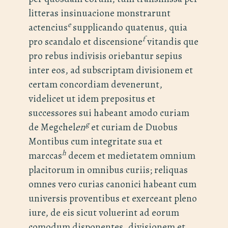
litteras insinuacione monstrarunt
e
actencius
supplicando quatenus, quia
f
pro scandalo et discensione
vitandis que
pro rebus indivisis oriebantur sepius
inter eos, ad subscriptam divisionem et
certam concordiam devenerunt,
videlicet ut idem prepositus et
successores sui habeant amodo curiam
g
de Megchel
en
et curiam de Duobus
Montibus cum integritate sua et
h
marccas
decem et medietatem omnium
placitorum in omnibus curiis; reliquas
omnes vero curias canonici habeant cum
universis proventibus et exerceant pleno
iure, de eis sicut voluerint ad eorum
comodum disponentes, divisionem et