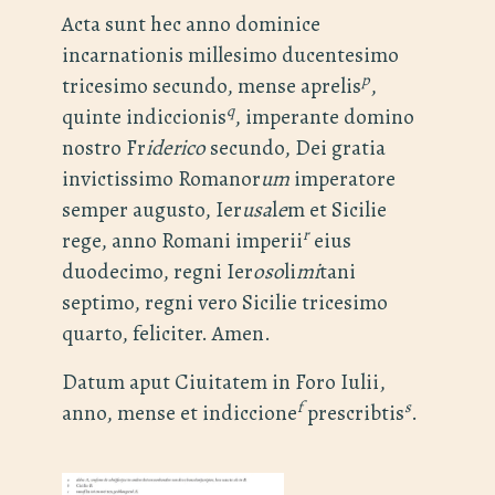
Acta sunt hec anno dominice
incarnationis millesimo ducentesimo
p
tricesimo secundo, mense aprelis
,
q
quinte indiccionis
, imperante domino
nostro Fr
iderico
secundo, Dei gratia
invictissimo Romanor
um
imperatore
semper augusto, Ier
usa
l
e
m et Sicilie
r
rege, anno Romani imperii
eius
duodecimo, regni Ier
oso
li
mi
tani
septimo, regni vero Sicilie tricesimo
quarto, feliciter. Amen.
Datum aput Ciuitatem in Foro Iulii,
f
s
anno, mense et indiccione
prescribtis
.