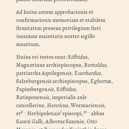
Ad huius autem approbacionis et
confirmacionis memoriam et stabilem
firmitatem presens privilegium fieri
iussimus maiestatis nostre sigillo
munitum.
Huius rei testes sunt: S
iffridus
,
Magu
n
tinus archiepiscopus, B
ertoldus
,
patriarcha Aquilegen
sis
, E
uerhardus
,
Salzeburgen
sis
archiepiscopus, E
gbertu
s,
Papimbergen
sis
, S
iffridus,
Ratisponen
sis
, imperialis aule
cancellarius, H
enricus
, Wormacien
sis,
k
..
l
m
..
et
Herbipolen
sis
episcopi,
abbas
S
an
c
t
i Galli, A
lbertus
Saxonie, O
tto