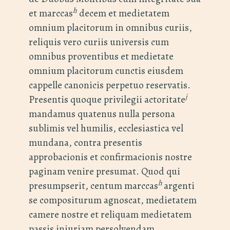
h
et marccas
decem et medietatem
omnium placitorum in omnibus curiis,
reliquis vero curiis universis cum
omnibus proventibus et medietate
omnium placitorum cunctis eiusdem
cappelle canonicis perpetuo reservatis.
j
Presentis quoque privilegii actoritate
mandamus quatenus nulla persona
sublimis vel humilis, ecclesiastica vel
mundana, contra presentis
approbacionis et confirmacionis nostre
paginam venire presumat. Quod qui
h
presumpserit, centum marccas
argenti
se compositurum agnoscat, medietatem
camere nostre et reliquam medietatem
passis iniuriam persolvendam.