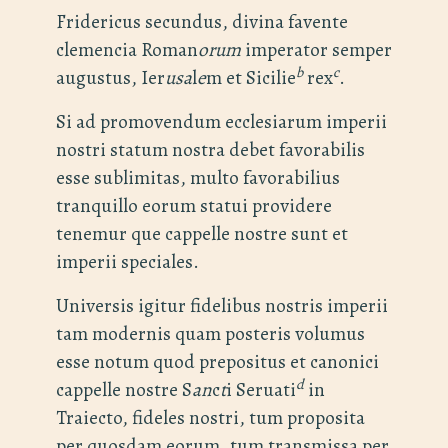
Fridericus secundus, divina favente
clemencia Roman
orum
imperator semper
b
c
augustus, Ier
usa
l
e
m et Sicilie
rex
.
Si ad promovendum ecclesiarum imperii
nostri statum nostra debet favorabilis
esse sublimitas, multo favorabilius
tranquillo eorum statui providere
tenemur que cappelle nostre sunt et
imperii speciales.
Universis igitur fidelibus nostris imperii
tam modernis quam posteris volumus
esse notum quod prepositus et canonici
d
cappelle nostre S
an
c
t
i Seruati
in
Traiecto, fideles nostri, tum proposita
per quosdam eorum, tum transmissa per