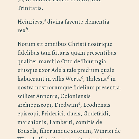
Trinitatis.
a
Heinricvs,
divina favente clementia
b
rex
.
Notum sit omnibus Christi nostrique
fidelibus tam futuris quam presentibus
qualiter marchio Otto de Thuringia
eiusque uxor Adela tale predium quale
c
d
habuerunt in villis Werta
, Thilesna
in
nostra nostrorumque fidelium presentia,
scilicet Annonis, Coloniensis
e
archiepiscopi, Diedwini
, Leodiensis
episcopi, Friderici, ducis, Godefridi,
marchionis, Lamberti, comitis de
Brusela, filiorumque suorum, Winrici de
f