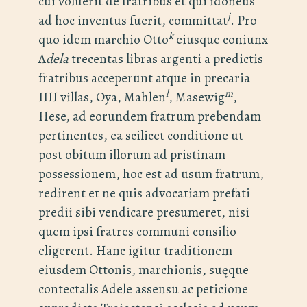
cui voluerit de fratribus et qui idoneus
j
ad hoc inventus fuerit, committat
. Pro
k
quo idem marchio Otto
eiusque coniunx
A
dela
trecentas libras argenti a predictis
fratribus acceperunt atque in precaria
l
m
IIII villas, Oya, Mahlen
, Masewig
,
Hese, ad eorundem fratrum prebendam
pertinentes, ea scilicet conditione ut
post obitum illorum ad pristinam
possessionem, hoc est ad usum fratrum,
redirent et ne quis advocatiam prefati
predii sibi vendicare presumeret, nisi
quem ipsi fratres communi consilio
eligerent. Hanc igitur traditionem
eiusdem Ottonis, marchionis, suęque
contectalis Adele assensu ac peticione