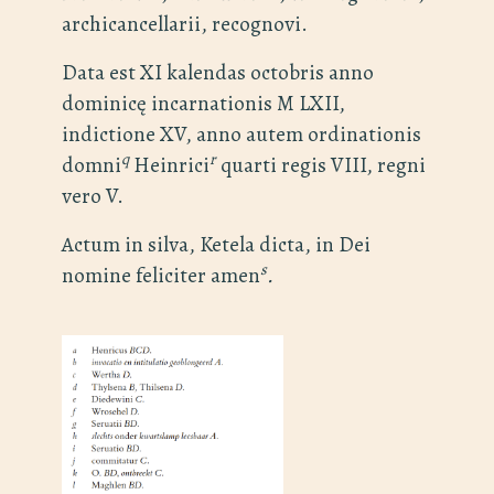
archicancellarii, recognovi.
Data est XI kalendas octobris anno
dominicę incarnationis M LXII,
indictione XV, anno autem ordinationis
q
r
domni
Heinrici
quarti regis VIII, regni
vero V.
Actum in silva, Ketela dicta, in Dei
s
nomine feliciter amen
.