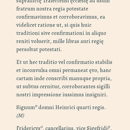
supradictę Traiectensi ęcclesię ad usum
fratrum nostra regia potestate
confirmavimus et corroboravimus, ea
videlicet ratione ut, si quis huic
traditioni sive confirmationi in aliquo
reniti voluerit, mille libras auri regię
persolvat potestati.
Et ut hec traditio vel confirmatio stabilis
et inconvulsa omni permaneat ęvo, hanc
cartam inde conscribi manuque propria,
ut subtus cernitur, corroborantes sigilli
nostri impressione iussimus insigniri.
n
Signum
domni Heinrici quarti regis.
(M)
o
p
Fridericvs
, cancellarius, vice Sigefridi
,