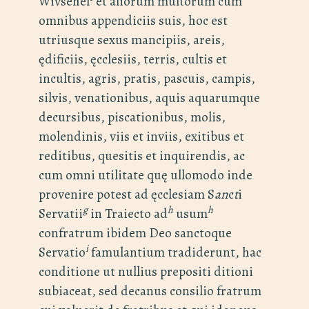
Wivsehel
et aliorum multorum cum
omnibus appendiciis suis, hoc est
utriusque sexus mancipiis, areis,
ędificiis, ęcclesiis, terris, cultis et
incultis, agris, pratis, pascuis, campis,
silvis, venationibus, aquis aquarumque
decursibus, piscationibus, molis,
molendinis, viis et inviis, exitibus et
reditibus, quesitis et inquirendis, ac
cum omni utilitate quę ullomodo inde
provenire potest ad ęcclesiam S
an
c
t
i
g
h
h
Servatii
in Traiecto ad
usum
confratrum ibidem Deo sanctoque
i
Servatio
famulantium tradiderunt, hac
conditione ut nullius prepositi ditioni
subiaceat, sed decanus consilio fratrum