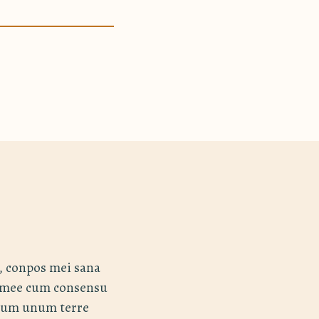
, conpos mei sana
e mee cum consensu
nsum unum terre