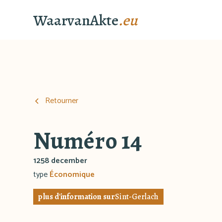
WaarvanAkte
.eu
Retourner
Numéro 14
1258 december
type
Économique
plus d'information sur
Sint-Gerlach