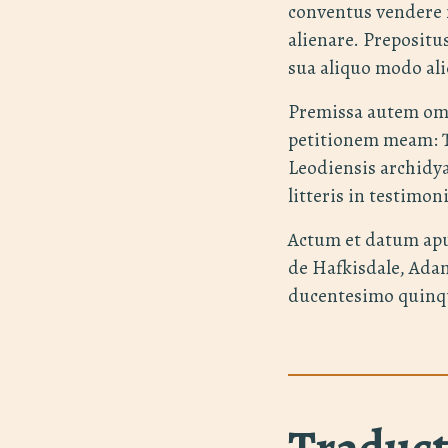
conventus vendere 
alienare. Prepositu
sua aliquo modo al
Premissa autem omn
petitionem meam: T
Leodiensis archidya
litteris in testimo
Actum et datum ap
de Hafkisdale, Ada
ducentesimo quinq