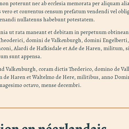
non poterunt nec ab ecclesia memorata per aliquam al
s vero et conventus censum prefatum vendendi vel oblig
ienandi nullatenus habebunt potestatem.
ia ut rata maneant et debitam in perpetuum obtinean
heoderici, domini de Valk
e
nburgh, domini Engelberti, 
coni, Alardi de Hafkisdale et Ade de Haren, militum, si
nium sunt appensa.
ud Valk
e
nburgh, coram dictis Thederico, domino de Val
m de Haren et Waltelmo de Here, militibus, anno Domi
uagesimo octavo, mense decembri.