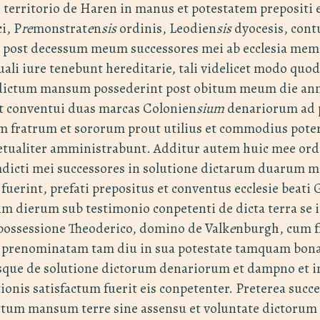
n territorio de Haren in manus et potestatem prepositi 
i, P
re
monstrat
e
n
sis
ordinis, Leodien
sis
dyocesis, cont
 post decessum meum successores mei ab ecclesia mem
ali iure tenebunt hereditarie, tali videlicet modo quo
ctum mansum possederint post obitum meum die anni
et conventui duas marcas Colonien
sium
denariorum ad 
um fratrum et sororum prout utilius et commodius pote
etualiter amministrabunt. Additur autem huic mee ordi
amdicti mei successores in solutione dictarum duarum 
fuerint, prefati prepositus et conventus ecclesie beati 
m dierum sub testimonio conpetenti de dicta terra se i
 possessione Theoderico, domino de Valk
e
nburgh, cum 
 prenominatam tam diu in sua potestate tamquam bona
sque de solutione dictorum denariorum et dampno et
tionis satisfactum fuerit eis conpetenter. Preterea succ
ctum mansum terre sine assensu et voluntate dictorum 