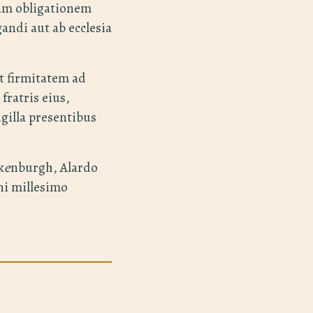
iam obligationem
andi aut ab ecclesia
t firmitatem ad
fratris eius,
gilla presentibus
k
e
nburgh, Alardo
ni millesimo