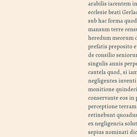
arabilis iacentem i
ecclesie beati Gerlac
sub hac forma quod
mansum terre censu
heredum meorum di
prefatis preposito 
de consilio senior
singulis annis perp
cautela quod, si i
negligentes inventi 
monitione quindeci
conservante eos in
perceptione terram
retinebunt quoadu
ex negligencia solu
sepius nominati di