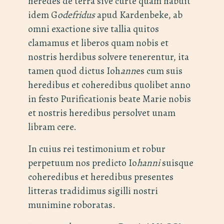
heredes de terra sive curte quam habuit
idem G
odefridus
apud Kardenbeke, ab
omni exactione sive tallia quitos
clamamus et liberos quam nobis et
nostris herdibus solvere tenerentur, ita
tamen quod dictus Ioh
ann
es cum suis
heredibus et coheredibus quolibet anno
in festo Purificationis beate Marie nobis
et nostris heredibus persolvet unam
libram cere.
In cuius rei testimonium et robur
perpetuum nos predicto Io
hanni
suisque
coheredibus et heredibus presentes
litteras tradidimus sigilli nostri
munimine roboratas.