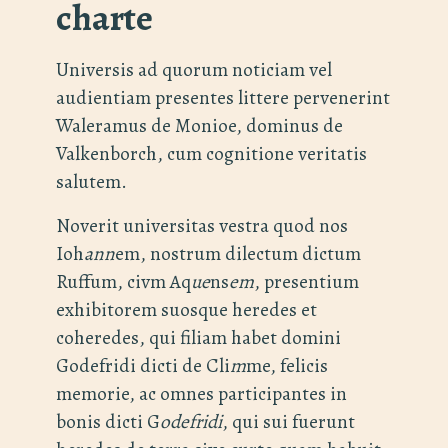
charte
Universis ad quorum noticiam vel
audientiam presentes littere pervenerint
Waleramus de Monioe, dominus de
Valkenborch, cum cognitione veritatis
salutem.
Noverit universitas vestra quod nos
Ioh
ann
em, nostrum dilectum dictum
Ruffum, civm Aq
ue
ns
em
, presentium
exhibitorem suosque heredes et
coheredes, qui filiam habet domini
Godefridi dicti de Cli
m
me, felicis
memorie, ac omnes participantes in
bonis dicti G
odefridi
, qui sui fuerunt