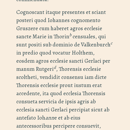
Cognoscant itaque presentes et sciant
posteri quod Iohannes cognomento
Gruszere cum haberet agros ecclesie
b
sancte Marie in Thorin
censuales, qui
c
sunt positi sub dominio de Valkenburch
in predio quod vocatur Holthem,
eosdem agros ecclesie sancti Gerlaci per
d
manum Rutgeri
, Thorensis ecclesie
scoltheti, vendidit consensu iam dicte
Thorensis ecclesie prout iustum erat
accedente, ita quod ecclesia Thorensis
consueta servicia de ipsis agris ab
ecclesia sancti Gerlaci percipiat sicut ab
antefato Ioh
ann
e et ab eius
antecessoribus percipere consuevit,