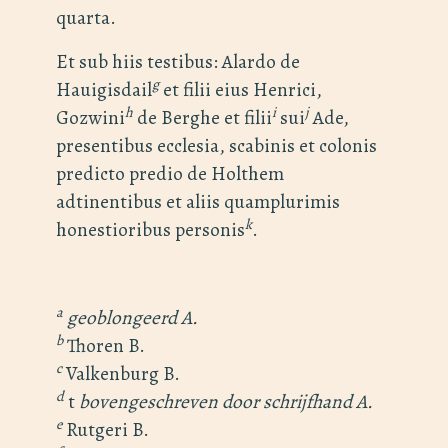
quarta.
Et sub hiis testibus: Alardo de
g
Hauigisdail
et filii eius Henrici,
h
i
j
Gozwini
de Berghe et filii
sui
Ade,
presentibus ecclesia, scabinis et colonis
predicto predio de Holthem
adtinentibus et aliis quamplurimis
k
honestioribus personis
.
a
geoblongeerd A.
b
Thoren B.
c
Valkenburg B.
d
t
bovengeschreven door schrijfhand A.
e
Rutgeri B.