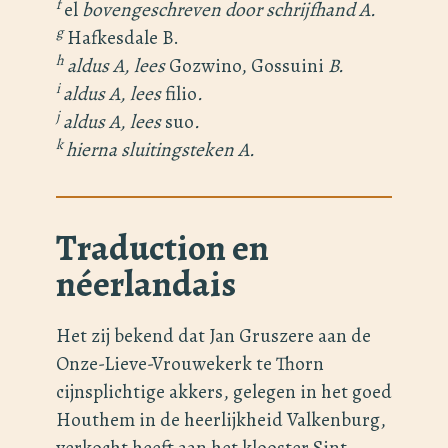
f
el
bovengeschreven door schrijfhand A.
g
Hafkesdale B.
h
aldus A, lees
Gozwino, Gossuini
B.
i
aldus A, lees
filio
.
j
aldus A, lees
suo
.
k
hierna sluitingsteken A.
Traduction en
néerlandais
Het zij bekend dat Jan Gruszere aan de
Onze-Lieve-Vrouwekerk te Thorn
cijnsplichtige akkers, gelegen in het goed
Houthem in de heerlijkheid Valkenburg,
verkocht heeft aan het klooster Sint-