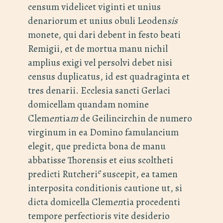
censum videlicet viginti et unius
denariorum et unius obuli Leoden
sis
monete, qui dari debent in festo beati
Remigii, et de mortua manu nichil
amplius exigi vel persolvi debet nisi
census duplicatus, id est quadraginta et
tres denarii. Ecclesia sancti Gerlaci
domicellam quandam nomine
Clem
en
tia
m
de Geilincirchin de numero
virginum in ea Domino famulancium
elegit, que predicta bona de manu
abbatisse Thorensis et eius scoltheti
e
predicti Rutcheri
suscepit, ea tamen
interposita conditionis cautione ut, si
dicta domicella Clem
en
tia procedenti
tempore perfectioris vite desiderio