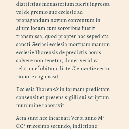
districtius monasterium fuerit ingressa
vel de gremio sue ecclesie ad
propagandum novum conventum in
alium locum cum sororibus fuerit
transmissa, quod propter hoc sepedicta
sancti Gerlaci ecclesia mortuam manum
ecclesie Thorensis de predictis bonis
solvere non tenetur, donec veridica
f
relatione
obitum dicte Clem
en
tie certo
rumore cognoscat.
Ecclesia Thoren
sis
in formam predictam
consensit et presens sigilli sui scriptum
munimine roboravit.
Acta sunt hec incarnati Verbi anno M°
CC° tricesimo secundo, indictione