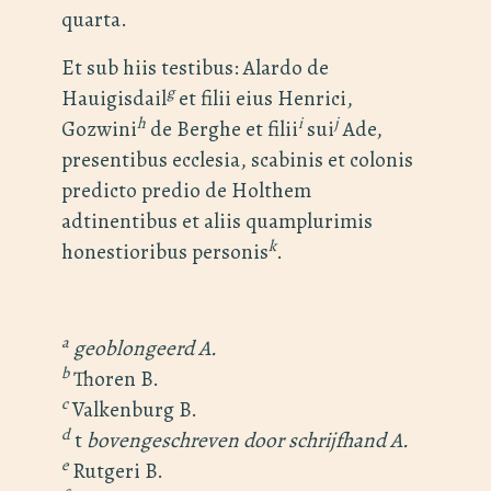
quarta.
Et sub hiis testibus: Alardo de
g
Hauigisdail
et filii eius Henrici,
h
i
j
Gozwini
de Berghe et filii
sui
Ade,
presentibus ecclesia, scabinis et colonis
predicto predio de Holthem
adtinentibus et aliis quamplurimis
k
honestioribus personis
.
a
geoblongeerd A.
b
Thoren B.
c
Valkenburg B.
d
t
bovengeschreven door schrijfhand A.
e
Rutgeri B.