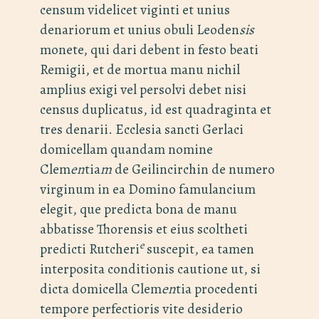
censum videlicet viginti et unius
denariorum et unius obuli Leoden
sis
monete, qui dari debent in festo beati
Remigii, et de mortua manu nichil
amplius exigi vel persolvi debet nisi
census duplicatus, id est quadraginta et
tres denarii. Ecclesia sancti Gerlaci
domicellam quandam nomine
Clem
en
tia
m
de Geilincirchin de numero
virginum in ea Domino famulancium
elegit, que predicta bona de manu
abbatisse Thorensis et eius scoltheti
e
predicti Rutcheri
suscepit, ea tamen
interposita conditionis cautione ut, si
dicta domicella Clem
en
tia procedenti
tempore perfectioris vite desiderio