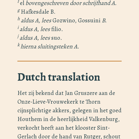
f
el
bovengeschreven door schrijfhand A.
g
Hafkesdale B.
h
aldus A, lees
Gozwino, Gossuini
B.
i
aldus A, lees
filio
.
j
aldus A, lees
suo
.
k
hierna sluitingsteken A.
Dutch translation
Het zij bekend dat Jan Gruszere aan de
Onze-Lieve-Vrouwekerk te Thorn
cijnsplichtige akkers, gelegen in het goed
Houthem in de heerlijkheid Valkenburg,
verkocht heeft aan het klooster Sint-
Gerlach door de hand van Rutger, schout