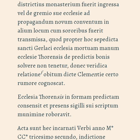
districtius monasterium fuerit ingressa
vel de gremio sue ecclesie ad
propagandum novum conventum in
alium locum cum sororibus fuerit
transmissa, quod propter hoc sepedicta
sancti Gerlaci ecclesia mortuam manum
ecclesie Thorensis de predictis bonis
solvere non tenetur, donec veridica
f
relatione
obitum dicte Clem
en
tie certo
rumore cognoscat.
Ecclesia Thoren
sis
in formam predictam
consensit et presens sigilli sui scriptum
munimine roboravit.
Acta sunt hec incarnati Verbi anno M°
CC° tricesimo secundo, indictione