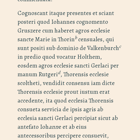
Cognoscant itaque presentes et sciant
posteri quod Iohannes cognomento
Gruszere cum haberet agros ecclesie
b
sancte Marie in Thorin
censuales, qui
c
sunt positi sub dominio de Valkenburch
in predio quod vocatur Holthem,
eosdem agros ecclesie sancti Gerlaci per
d
manum Rutgeri
, Thorensis ecclesie
scoltheti, vendidit consensu iam dicte
Thorensis ecclesie prout iustum erat
accedente, ita quod ecclesia Thorensis
consueta servicia de ipsis agris ab
ecclesia sancti Gerlaci percipiat sicut ab
antefato Ioh
ann
e et ab eius
antecessoribus percipere consuevit,