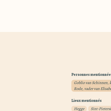
Personnes mentionnée
Goblio van Schinnen, k
Rode, vader van Elisab
Lieux mentionnés
Hegge
Sint-Pieters