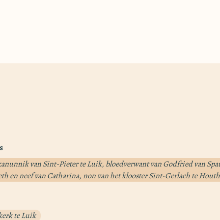
s
anunnik van Sint-Pieter te Luik, bloedverwant van Godfried van Sp
eth en neef van Catharina, non van het klooster Sint-Gerlach te Hou
kerk te Luik