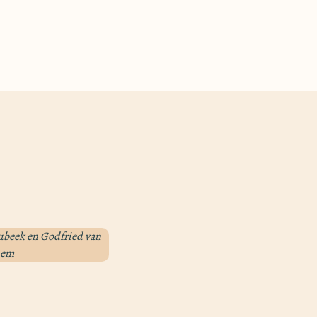
aubeek en Godfried van
them