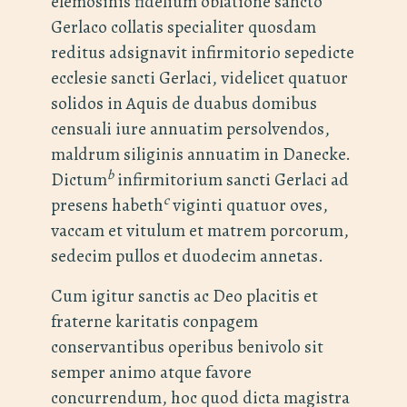
elemosinis fidelium oblatione sancto
Gerlaco collatis specialiter quosdam
reditus adsignavit infirmitorio sepedicte
ecclesie sancti Gerlaci, videlicet quatuor
solidos in Aquis de duabus domibus
censuali iure annuatim persolvendos,
maldrum siliginis annuatim in Danecke.
b
Dictum
infirmitorium sancti Gerlaci ad
c
presens habeth
viginti quatuor oves,
vaccam et vitulum et matrem porcorum,
sedecim pullos et duodecim annetas.
Cum igitur sanctis ac Deo placitis et
fraterne karitatis conpagem
conservantibus operibus benivolo sit
semper animo atque favore
concurrendum, hoc quod dicta magistra