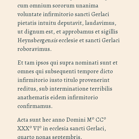
cum omnium sororum unanima
voluntate infirmitorio sancti Gerlaci
pietatis intuitu deputavit, laudavimus,
ut dignum est, et approbamus et sigillis
Heynsb
er
g
e
n
sis
ecclesie et sancti Gerlaci
roboravimus.
Et tam ipsos qui supra nominati sunt et
omnes qui subsequenti tempore dicto
infirmitorio iusto titulo provenerint
reditus, sub interminatione terribilis
anathematis eidem infirmitorio
confirmamus.
o
o
Acta sunt hec anno Domini M
CC
o
o
XXX
VI
in ecclesia sancti Gerlaci,
quarto nonas septembris.