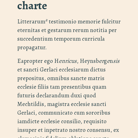
charte
a
Litterarum
testimonio memorie fulcitur
eternitas et gestarum rerum notitia per
succedentium temporum curricula
propagatur.
Eapropter ego H
enricus
, Heynsb
er
g
e
n
sis
et sancti Gerlaci ecclesiarum dictus
prepositus, omnibus sancte matris
ecclesie filiis tam presentibus quam
futuris declarandum duxi quod
Mechtildis, magistra ecclesie sancti
Gerlaci, communicato cum sororibus
iamdicte ecclesie consilio, requisito
insuper et inpetrato nostro consensu, ex