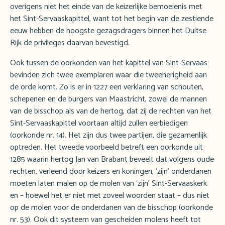
overigens niet het einde van de keizerlijke bemoeienis met
het Sint-Servaaskapittel, want tot het begin van de zestiende
eeuw hebben de hoogste gezagsdragers binnen het Duitse
Rijk de privileges daarvan bevestigd.
Ook tussen de oorkonden van het kapittel van Sint-Servaas
bevinden zich twee exemplaren waar die tweeherigheid aan
de orde komt. Zo is er in 1227 een verklaring van schouten,
schepenen en de burgers van Maastricht, zowel de mannen
van de bisschop als van de hertog, dat zij de rechten van het
Sint-Servaaskapittel voortaan altijd zullen eerbiedigen
(oorkonde nr. 14). Het zijn dus twee partijen, die gezamenlijk
optreden. Het tweede voorbeeld betreft een oorkonde uit
1285 waarin hertog Jan van Brabant beveelt dat volgens oude
rechten, verleend door keizers en koningen, ‘zijn’ onderdanen
moeten laten malen op de molen van ‘zijn’ Sint-Servaaskerk
en – hoewel het er niet met zoveel woorden staat – dus niet
op de molen voor de onderdanen van de bisschop (oorkonde
nr. 53). Ook dit systeem van gescheiden molens heeft tot