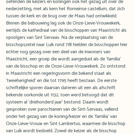
oefenden de keizers en koningen ook het gezag uit over de
nederzetting, met als kern het Romeinse castellum, dat zich
tussen de kerk en de brug over de Maas had ontwikkeld.
Binnen die bebouwing lag ook de Onze-Lieve-Vrouwekerk,
eertijds de kathedraal van de bisschoppen van Maastricht als
opvolgers van Sint Servaas. Na de verplaatsing van de
bisschopszetel naar Luik rond 718 hielden de bisschoppen hier
echter nog gezag over een deel van de inwoners van
Maastricht, een groep die wordt aangeduid als de ‘familia’
van de bisschop en de Onze-Lieve-Vrouwekerk. Zo ontstond
in Maastricht een regeringsvorm die bekend staat als
‘tweeherigheid’ en die tot 1795 heeft bestaan. De eerste
schriftelijke sporen daarvan dateren uit een als afschrift
bekende oorkonde uit 1132, toen werd betoogd dat dit
systeem al ‘driehonderd jaar’ bestond. Daarin wordt
gesproken over parochianen van de Sint-Servaas, vallend
onder het gezag van de koning/keizer en de ‘familia’ van
Onze-Lieve-Vrouw en Sint-Lambertus, waarmee de bisschop
van Luik wordt bedoeld. Zowel de keizer als de bisschop