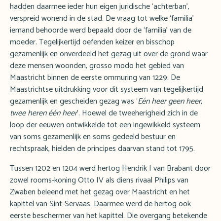
hadden daarmee ieder hun eigen juridische ‘achterban’,
verspreid wonend in de stad. De vraag tot welke ‘familia’
iemand behoorde werd bepaald door de ‘familia’ van de
moeder. Tegelijkertijd oefenden keizer en bisschop
gezamenlijk en onverdeeld het gezag uit over de grond waar
deze mensen woonden, grosso modo het gebied van
Maastricht binnen de eerste ommuring van 1229. De
Maastrichtse uitdrukking voor dit systeem van tegelijkertijd
gezamenlijk en gescheiden gezag was ‘
Eén heer geen heer,
twee heren één heer
’. Hoewel de tweeherigheid zich in de
loop der eeuwen ontwikkelde tot een ingewikkeld systeem
van soms gezamenlijk en soms gedeeld bestuur en
rechtspraak, hielden de principes daarvan stand tot 1795.
Tussen 1202 en 1204 werd hertog Hendrik I van Brabant door
zowel rooms-koning Otto IV als diens rivaal Philips van
Zwaben beleend met het gezag over Maastricht en het
kapittel van Sint-Servaas. Daarmee werd de hertog ook
eerste beschermer van het kapittel. Die overgang betekende