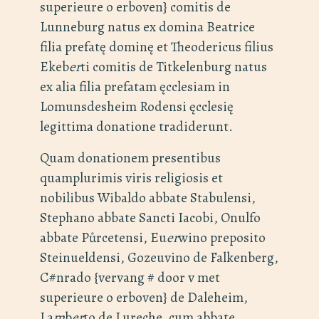
superieure o erboven} comitis de
Lunneburg natus ex domina Beatrice
filia prefatę dominę et Theodericus filius
Ekeb
er
ti comitis de Titkelenburg natus
ex alia filia prefatam ęcclesiam in
Lomunsdesheim Rodensi ęcclesię
legittima donatione tradiderunt.
Quam donationem presentibus
quamplurimis viris religiosis et
nobilibus Wibaldo abbate Stabulensi,
Stephano abbate Sancti Iacobi, Onulfo
abbate Půrcetensi, Eu
er
wino preposito
Steinueldensi, Gozeuvino de Falkenberg,
C#nrado {vervang # door v met
superieure o erboven} de Daleheim,
La
m
b
er
to de Lureche, cum abbate