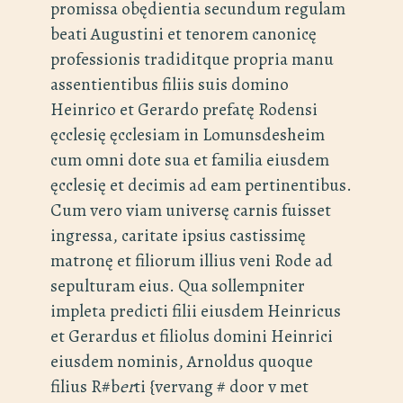
promissa obędientia secundum regulam
beati Augustini et tenorem canonicę
professionis tradiditque propria manu
assentientibus filiis suis domino
Heinrico et Gerardo prefatę Rodensi
ęcclesię ęcclesiam in Lomunsdesheim
cum omni dote sua et familia eiusdem
ęcclesię et decimis ad eam pertinentibus.
Cum vero viam universę carnis fuisset
ingressa, caritate ipsius castissimę
matronę et filiorum illius veni Rode ad
sepulturam eius. Qua sollempniter
impleta predicti filii eiusdem Heinricus
et Gerardus et filiolus domini Heinrici
eiusdem nominis, Arnoldus quoque
filius R#b
er
ti {vervang # door v met