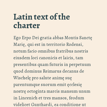
Latin text of the
charter
Ego Erpo Dei gratia abbas Montis Sanctę
Marię, qui est in territorio Rodensi,
notum facio omnibus fratribus nostris
eiusdem loci canonicis et laicis, tam
presentibus quam futuris in perpetuum
quod dominus Reimarus decanus de
Wischelę pro salute animę suę
parentumque suorum emit ęcclesię
nostrę octoginta marcis mansum unum
in Lincenich et tres mansos, feodum
videlicet Gunthardi, ea conditione ut