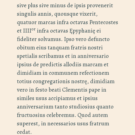
sive plus sive minus de ipsis provenerit
singulis annis, quousque vixerit,
quatuor marcas infra octavas Pentecostes
or
et IIII
infra octavas Ępyphanię ei
fideliter solvamus. Ipso vero defuncto
obitum eius tanquam fratris nostri
spetialis scribamus et in anniversario
ipsius de predictis allodiis marcam et
dimidiam in communem refectionem
totius congregationis nostrę, dimidiam
vero in festo beati Clementis pape in
similes usus accipiamus et ipsius
anniversarium tanto studiosius quanto
fructuosius celebremus. Quod autem
superest, in necessarios usus fratrum
cedat.