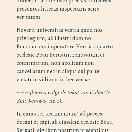
Traiecto, Leodien
sis
dyocesis, universis
presentes litteras inspecturis scire
veritatem.
Noverit universitas vestra quod nos
privilegium, ab illustri domino
Romanor
um
imperatore Henrico quarto
ecclesie Beati Seruatii, renovatum et
confirmatum, non abolitum non
cancellatum nec in aliqua sui parte
viciatum vidimus in hec verba:
‒ ‒ ‒
(hierna volgt de tekst van Collectie
Sint-Servaas, nr. 2).
a
In cuius rei testimonium
ad preces
decani et capituli eiusdem ecclesie Beati
Seruatii sigillum nostrum presentibus