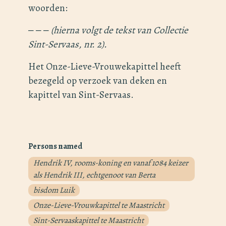
woorden:
‒ ‒ ‒
(hierna volgt de tekst van Collectie
Sint-Servaas, nr. 2).
Het Onze-Lieve-Vrouwekapittel heeft
bezegeld op verzoek van deken en
kapittel van Sint-Servaas.
Persons named
Hendrik IV, rooms-koning en vanaf 1084 keizer
als Hendrik III, echtgenoot van Berta
bisdom Luik
Onze-Lieve-Vrouwkapittel te Maastricht
Sint-Servaaskapittel te Maastricht