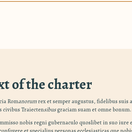
xt of the charter
acia Rom
anorum
rex et semper augustus, fidelibus suis a
s civibus Traiecten
sibus
graciam suam et omne bonum.
mmisso nobis regni gubernaculo quoslibet in suo iure
 confovere et specialius personas ecclesiasticas que nobi