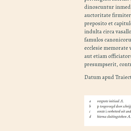
dinoscuntur inmedi
auctoritate firmiter
preposito et capitu
indulta circa vasall
famulos canonicorum
ecclesie memorate 
aut etiam officiat
presumpserit, cont
Datum apud Traiect