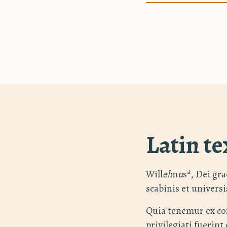
Latin te
a
Will
el
m
u
s
, Dei gr
scabinis et universi
Quia tenemur ex co
privilegiati fuerint