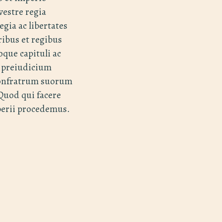
estre regia
egia ac libertates
ribus et regibus
oque capituli ac
n preiudicium
confratrum suorum
Quod qui facere
perii procedemus.