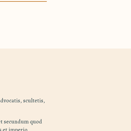
dvocatis, scultetis,
 et secundum quod
s et imperio