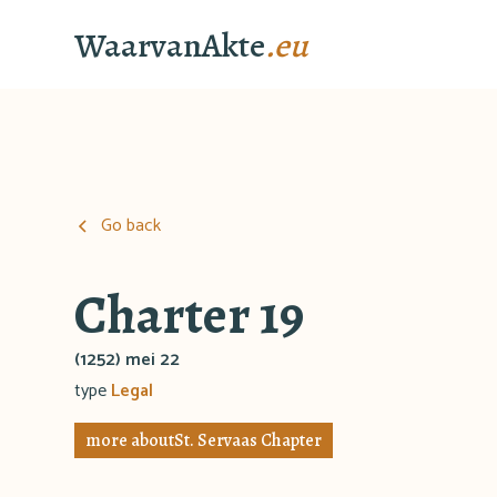
WaarvanAkte
.eu
Go back
Charter 19
(1252) mei 22
type
Legal
more about
St. Servaas Chapter