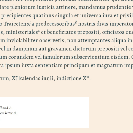
ate pleniorum iusticia attinere, mandamus prudentie v
 precipientes quatinus singula et universa iura et privil
b
lo Traiecten
si
a predecessoribus
nostris divis imperato
c
os, ministeriales
et beneficiatos prepositi, officiatos qu
 inviolabiliter observetis, non attemptantes aliqua i
vel in dampnum aut gravamen dictorum prepositi vel 
orum eorundem vel famulorum subservientium eisdem. 
ra ipsum iuxta sententiam principum et magnatum im
d
um, XI kalendas iunii, indictione X
.