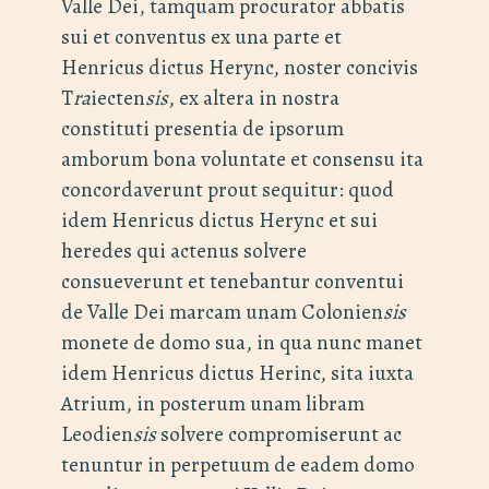
Valle Dei, tamquam procurator abbatis
sui et conventus ex una parte et
Henricus dictus Herync, noster concivis
T
ra
iecten
sis
, ex altera in nostra
constituti presentia de ipsorum
amborum bona voluntate et consensu ita
concordaverunt prout sequitur: quod
idem Henricus dictus Herync et sui
heredes qui actenus solvere
consueverunt et tenebantur conventui
de Valle Dei marcam unam Colonien
sis
monete de domo sua, in qua nunc manet
idem Henricus dictus Herinc, sita iuxta
Atrium, in posterum unam libram
Leodien
sis
solvere compromiserunt ac
tenuntur in perpetuum de eadem domo