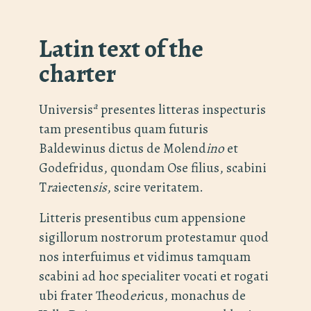
Latin text of the
charter
a
Universis
presentes litteras inspecturis
tam presentibus quam futuris
Baldewinus dictus de Molend
ino
et
Godefridus, quondam Ose filius, scabini
T
ra
iecten
sis
, scire veritatem.
Litteris presentibus cum appensione
sigillorum nostrorum protestamur quod
nos interfuimus et vidimus tamquam
scabini ad hoc specialiter vocati et rogati
ubi frater Theod
er
icus, monachus de