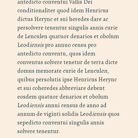
antedicto conventui Vallis Dei
conditionaliter quod idem Henricus
dictus Herync et sui heredes dare ac
persolvere tenentur singulis annis curie
de Lenculen quatuor denarios et obolum
Leod
iensis
pro annuo censu pro
antedicto conventu, quos idem
conventus solvere tenetur de terra dicte
domus memorate curie de Lencul
en,
quibus persolutis ipse Henricus Herync
et sui coheredes abbreviare debent
eosdem quatuor denarios et obolum
Leod
iensis
annui census de anno ad
annum de viginti solidis Leod
iensis
quos
sepedicto conventui singulis annis
solvere tenentur.