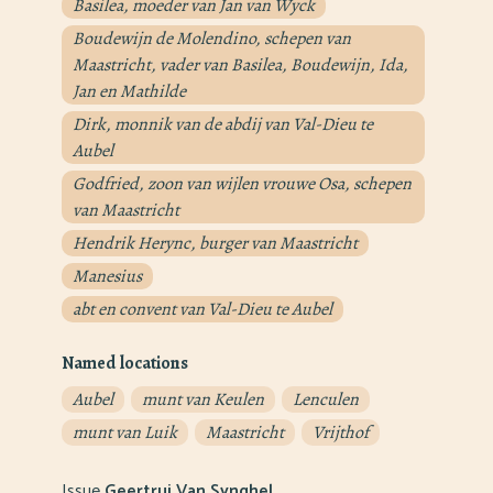
Basilea, moeder van Jan van Wyck
Boudewijn de Molendino, schepen van
Maastricht, vader van Basilea, Boudewijn, Ida,
Jan en Mathilde
Dirk, monnik van de abdij van Val-Dieu te
Aubel
Godfried, zoon van wijlen vrouwe Osa, schepen
van Maastricht
Hendrik Herync, burger van Maastricht
Manesius
abt en convent van Val-Dieu te Aubel
Named locations
Aubel
munt van Keulen
Lenculen
munt van Luik
Maastricht
Vrijthof
Issue
Geertrui Van Synghel