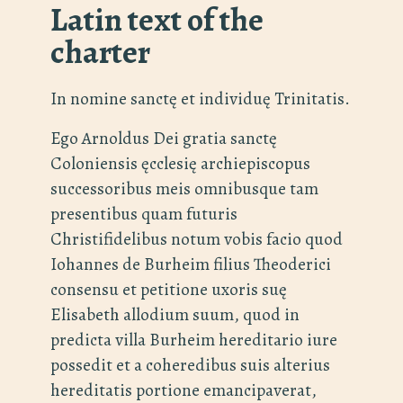
Latin text of the
charter
In nomine sanctę et individuę Trinitatis.
Ego Arnoldus Dei gratia sanctę
Coloniensis ęcclesię archiepiscopus
successoribus meis omnibusque tam
presentibus quam futuris
Christifidelibus notum vobis facio quod
Iohannes de Burheim filius Theoderici
consensu et petitione uxoris suę
Elisabeth allodium suum, quod in
predicta villa Burheim hereditario iure
possedit et a coheredibus suis alterius
hereditatis portione emancipaverat,