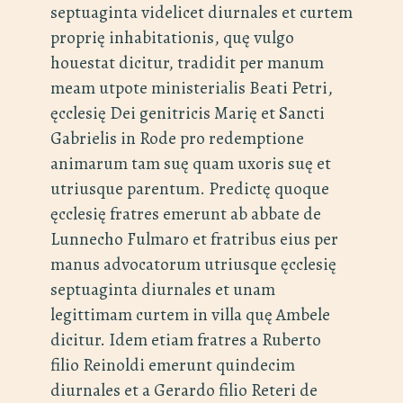
septuaginta videlicet diurnales et curtem
proprię inhabitationis, quę vulgo
houestat dicitur, tradidit per manum
meam utpote ministerialis Beati Petri,
ęcclesię Dei genitricis Marię et Sancti
Gabrielis in Rode pro redemptione
animarum tam suę quam uxoris suę et
utriusque parentum. Predictę quoque
ęcclesię fratres emerunt ab abbate de
Lunnecho Fulmaro et fratribus eius per
manus advocatorum utriusque ęcclesię
septuaginta diurnales et unam
legittimam curtem in villa quę Ambele
dicitur. Idem etiam fratres a Ruberto
filio Reinoldi emerunt quindecim
diurnales et a Gerardo filio Reteri de