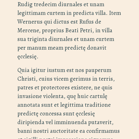
Rudig tredecim diurnales et unam
legittimam curtem in predicta villa. Item
Wernerus qui dictus est Rufus de
Mercene, proprius Beati Petri, in villa
sua triginta diurnales et unam curtem
per manum meam predictę donavit
ęcclesię.
Quia igitur iustum est nos pauperum
Christi, cuius vicem gerimus in terris,
patres et protectores existere, ne quis
invasione violenta, quę huic cartulę
annotata sunt et legittima traditione
predictę concessa sunt ęcclesię
diripienda vel imminuenda putaverit,
banni nostri auctoritate ea confirmamus