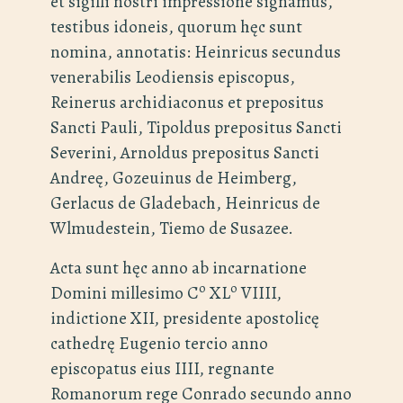
et sigilli nostri impressione signamus,
testibus idoneis, quorum hęc sunt
nomina, annotatis: Heinricus secundus
venerabilis Leodiensis episcopus,
Reinerus archidiaconus et prepositus
Sancti Pauli, Tipoldus prepositus Sancti
Severini, Arnoldus prepositus Sancti
Andreę, Gozeuinus de Heimberg,
Gerlacus de Gladebach, Heinricus de
Wlmudestein, Tiemo de Susazee.
Acta sunt hęc anno ab incarnatione
o
o
Domini millesimo C
XL
VIIII,
indictione XII, presidente apostolicę
cathedrę Eugenio tercio anno
episcopatus eius IIII, regnante
Romanorum rege Conrado secundo anno