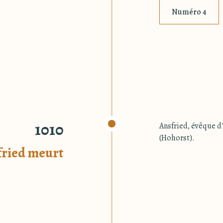
Numéro 4
1010
Ansfried, évêque d
(Hohorst).
fried meurt