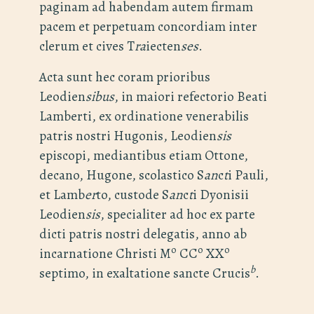
paginam ad habendam autem firmam
pacem et perpetuam concordiam inter
clerum et cives T
ra
iecten
ses
.
Acta sunt hec coram prioribus
Leodien
sibus
, in maiori refectorio Beati
Lamberti, ex ordinatione venerabilis
patris nostri Hugonis, Leodien
sis
episcopi, mediantibus etiam Ottone,
decano, Hugone, scolastico S
an
c
t
i Pauli,
et Lamb
er
to, custode S
an
c
t
i Dyonisii
Leodien
sis
, specialiter ad hoc ex parte
dicti patris nostri delegatis, anno ab
o
o
o
incarnatione Christi M
CC
XX
b
septimo, in exaltatione sancte Crucis
.