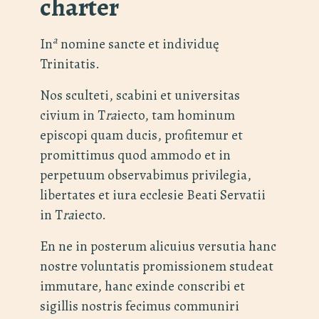
charter
a
In
nomine sancte et individuę
Trinitatis.
Nos sculteti, scabini et universitas
civium in T
ra
iecto, tam hominum
episcopi quam ducis, profitemur et
promittimus quod ammodo et in
perpetuum observabimus privilegia,
libertates et iura ecclesie Beati Servatii
in T
ra
iecto.
En ne in posterum alicuius versutia hanc
nostre voluntatis promissionem studeat
immutare, hanc exinde conscribi et
sigillis nostris fecimus communiri