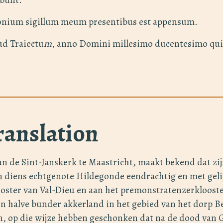
monium sigillum meum presentibus est appensum.
d Traiectu
m
, anno Domini millesimo ducentesimo qu
ranslation
an de Sint-Janskerk te Maastricht, maakt bekend dat zi
 diens echtgenote Hildegonde eendrachtig en met gel
ooster van Val-Dieu en aan het premonstratenzerklooste
en halve bunder akkerland in het gebied van het dorp B
n, op die wijze hebben geschonken dat na de dood van 