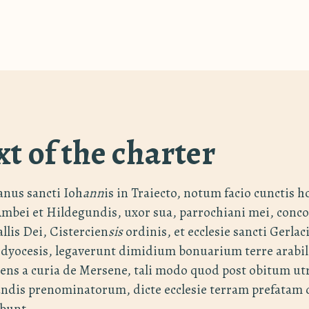
xt of the charter
anus sancti Ioh
ann
is in Traiecto, notum facio cunctis h
bei et Hildegundis, uxor sua, parrochiani mei, concor
llis Dei, Cistercien
sis
ordinis, et ecclesie sancti Gerlaci
dyocesis, legaverunt dimidium bonuarium terre arabili
ndens a curia de Mersene, tali modo quod post obitum u
gundis prenominatorum, dicte ecclesie terram prefatam 
ebunt.