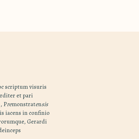
oc scriptum visuris
diter et pari
, P
re
monstrat
e
n
sis
s iacens in confinio
trorumque, Gerardi
deinceps