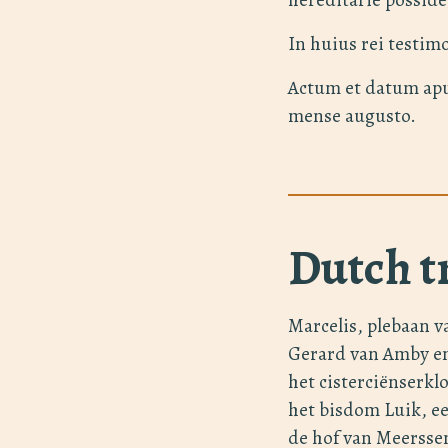
In huius rei testi
Actum et datum apu
mense augusto.
Dutch t
Marcelis, plebaan v
Gerard van Amby en
het cisterciёnserkl
het bisdom Luik, e
de hof van Meersse