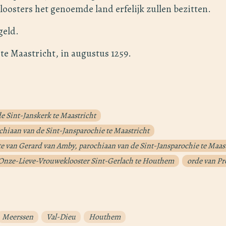
oosters het genoemde land erfelijk zullen bezitten.
geld.
e Maastricht, in augustus 1259.
de Sint-Janskerk te Maastricht
hiaan van de Sint-Jansparochie te Maastricht
 van Gerard van Amby, parochiaan van de Sint-Jansparochie te Maas
Onze-Lieve-Vrouweklooster Sint-Gerlach te Houthem
orde van P
Meerssen
Val-Dieu
Houthem