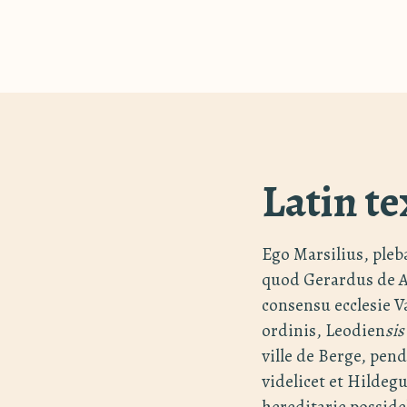
Latin te
Ego Marsilius, pleb
quod Gerardus de Am
consensu ecclesie Va
ordinis, Leodien
sis
ville de Berge, pe
videlicet et Hilde
hereditarie possid