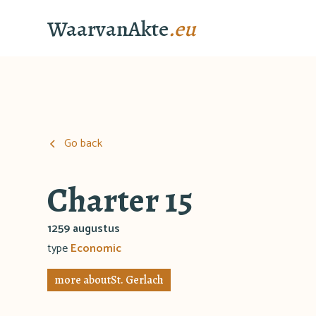
WaarvanAkte
.eu
Go back
Charter 15
1259 augustus
type
Economic
more about
St. Gerlach