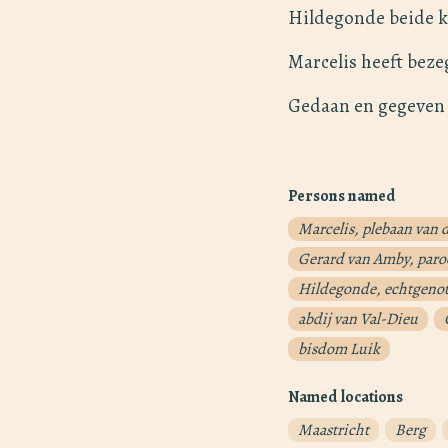
Hildegonde beide kl
Marcelis heeft beze
Gedaan en gegeven t
Persons named
Marcelis, plebaan van 
Gerard van Amby, paroc
Hildegonde, echtgenote
abdij van Val-Dieu
bisdom Luik
Named locations
Maastricht
Berg