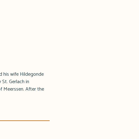
nd his wife Hildegonde
St. Gerlach in
of Meerssen. After the
.