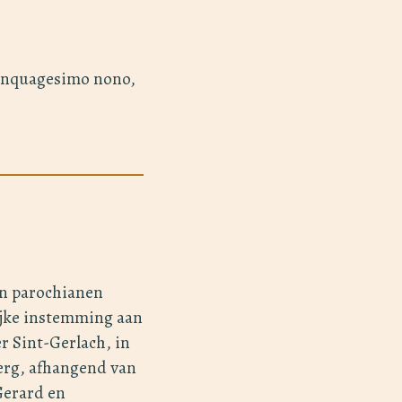
inquagesimo nono,
jn parochianen
ijke instemming aan
r Sint-Gerlach, in
erg, afhangend van
Gerard en