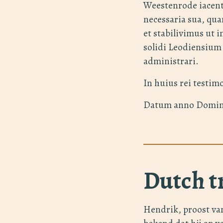
Weestenrode iacent
necessaria sua, qua
et stabilivimus ut 
solidi Leodiensium
administrari.
In huius rei testim
Datum anno Domini 
Dutch t
Hendrik, proost va