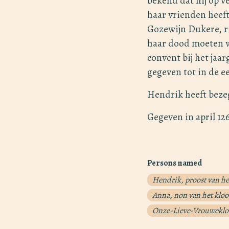
bekend dat hij op v
haar vrienden heeft
Gozewijn Dukere, r
haar dood moeten wo
convent bij het jaa
gegeven tot in de 
Hendrik heeft beze
Gegeven in april 12
Persons named
Hendrik, proost van he
Anna, non van het klo
Onze-Lieve-Vrouwekloo