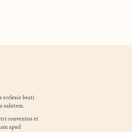
 ecclesie beati
o salutem.
tri conventus et
sdam apud