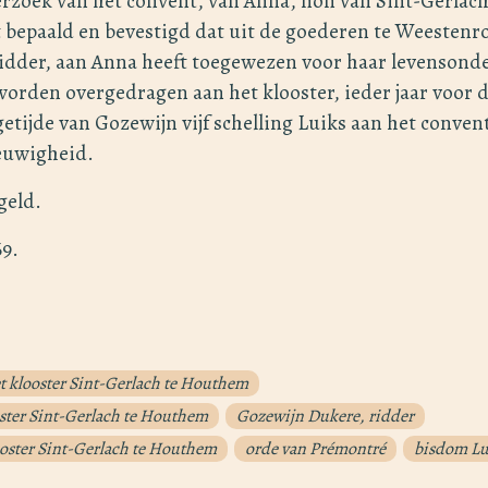
erzoek van het convent, van Anna, non van Sint-Gerlach
 bepaald en bevestigd dat uit de goederen te Weestenro
idder, aan Anna heeft toegewezen voor haar levensond
rden overgedragen aan het klooster, ieder jaar voor d
rgetijde van Gozewijn vijf schelling Luiks aan het conv
eeuwigheid.
geld.
69.
t klooster Sint-Gerlach te Houthem
oster Sint-Gerlach te Houthem
Gozewijn Dukere, ridder
ster Sint-Gerlach te Houthem
orde van Prémontré
bisdom Lu