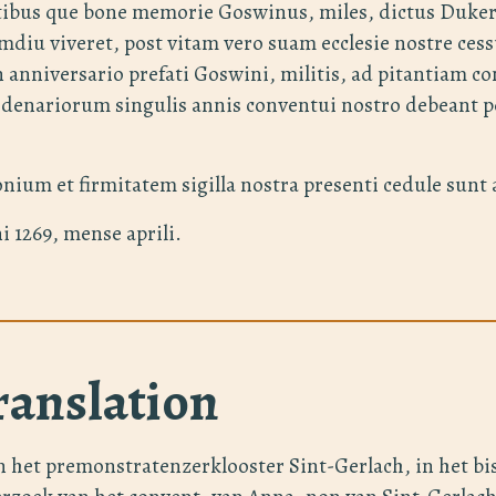
ibus que bone memorie Goswinus, miles, dictus Dukere
mdiu viveret, post vitam vero suam ecclesie nostre ces
in anniversario prefati Goswini, militis, ad pitantiam 
 denariorum singulis annis conventui nostro debeant p
onium et firmitatem sigilla nostra presenti cedule sunt
1269, mense aprili.
ranslation
n het premonstratenzerklooster Sint-Gerlach, in het b