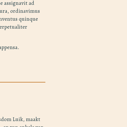
 assignavit ad
sura, ordinavimus
conventus quinque
erpetualiter
 appensa.
isdom Luik, maakt