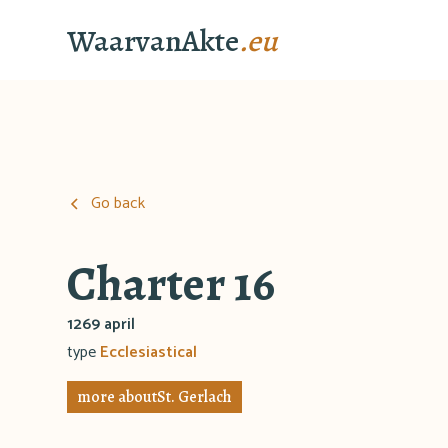
WaarvanAkte
.eu
Go back
Charter 16
1269 april
type
Ecclesiastical
more about
St. Gerlach