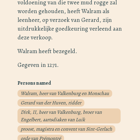
voldoening van die twee mud rogge zal
worden gehouden, heeft Walram als
leenheer, op verzoek van Gerard, zijn
uitdrukkelijke goedkeuring verleend aan
deze verkoop.
Walram heeft bezegeld.
Gegeven in 1271.
Persons named
Walram, heer van Valkenburg en Monschau
Gerard van der Huven, ridder
Dirk, II, heer van Valkenburg, broer van
Engelbert, aartsdiaken van Luik
proost, magistra en convent van Sint-Gerlach
orde van Prémontré