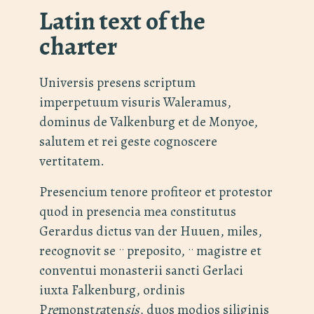
Latin text of the
charter
Universis presens scriptum
imperpetuum visuris Waleramus,
dominus de Valkenburg et de Monyoe,
salutem et rei geste cognoscere
vertitatem.
Presencium tenore profiteor et protestor
quod in presencia mea constitutus
Gerardus dictus van der Huuen, miles,
..
..
recognovit se
preposito,
magistre et
conventui monasterii sancti Gerlaci
iuxta Falkenburg, ordinis
P
re
monst
ra
ten
sis
, duos modios siliginis