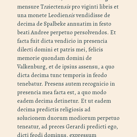
mensure T
ra
iecten
sis
pro viginti libris et
una monete Leodien
sis
vendidisse de
decima de Spalbeke annuatim in festo
beati Andree perpetuo persolvendos. Et
facta fuit dicta vendicio in presencia
dilecti domini et patris mei, felicis
memorie quondam domini de
Valkenburg, et de ipsius assensu, a quo
dicta decima tunc temporis in feodo
tenebatur. Presens autem recognicio in
presencia mea facta est, a quo modo
eadem decima detinetur. Et ut eadem
decima predictis religiosis ad
solucionem duorum modiorum perpetuo
teneatur, ad preces Gerardi predicti ego,
dicti feodi dominus, expressum