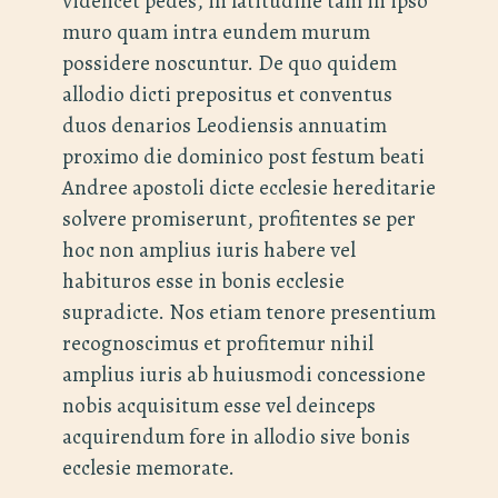
videlicet pedes, in latitudine tam in ipso
muro quam intra eundem murum
possidere noscuntur. De quo quidem
allodio dicti prepositus et conventus
duos denarios Leodiensis annuatim
proximo die dominico post festum beati
Andree apostoli dicte ecclesie hereditarie
solvere promiserunt, profitentes se per
hoc non amplius iuris habere vel
habituros esse in bonis ecclesie
supradicte. Nos etiam tenore presentium
recognoscimus et profitemur nihil
amplius iuris ab huiusmodi concessione
nobis acquisitum esse vel deinceps
acquirendum fore in allodio sive bonis
ecclesie memorate.