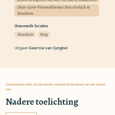
Onze-Lieve-Vrouweklooster Sint-Gerlach te
Houthem
Genoemde locaties
Houthem
Berg
Uitgave
Geertrui van Synghel
Onderstaande tekst zal niet worden vertaald bij het kiezen van een andere
taal
Nadere toelichting