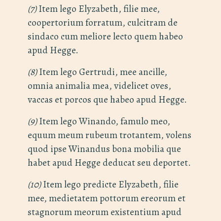
(7)
Item lego Elyzabeth, filie mee,
coopertorium forratum, culcitram de
sindaco cum meliore lecto quem habeo
apud Hegge.
(8)
Item lego Gertrudi, mee ancille,
omnia animalia mea, videlicet oves,
vaccas et porcos que habeo apud Hegge.
(9)
Item lego Winando, famulo meo,
equum meum rubeum trotantem, volens
quod ipse Winandus bona mobilia que
habet apud Hegge deducat seu deportet.
(10)
Item lego predicte Elyzabeth, filie
mee, medietatem pottorum ereorum et
stagnorum meorum existentium apud